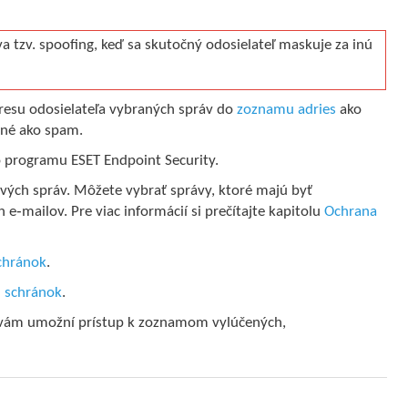
va tzv. spoofing, keď sa skutočný odosielateľ maskuje za inú
resu odosielateľa vybraných správ do
zoznamu adries
ako
ané ako spam.
o programu ESET Endpoint Security.
ých správ. Môžete vybrať správy, ktoré majú byť
e‑mailov. Pre viac informácií si prečítajte kapitolu
Ochrana
chránok
.
 schránok
.
 vám umožní prístup k zoznamom vylúčených,