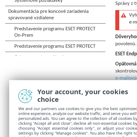
Správy z 
Vyh
e-m
Dôveryho
povolenú.
ESET Endp
Opätovná 
skontrolov
e‑mailový
Nastaveni
Your account, your cookies
choice
Nastaveni
We and our partners use cookies to give you the best optimize
Antispamo
online experience, analyze our website traffic, and serve you wit
dôveryhod
personalized ads. You can agree to the collection of all cookies b
clicking "Accept all and close", decline all non-essential cookies b
choosing "Accept essential cookies only", or adjust your cooki
settings by clicking "Manage cookies". You also have the right t