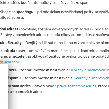
týchto adries budú automaticky označované ako spam.
ýbajte sa
spoofingu
– pri odosielaní nevyžiadanej pošty sa využí
ailovú adresu.
dná adresa
(povolené, zoznam dôveryhodných adries) – pridá ad
 Správy z povolených adries nebudú nikdy automaticky označov
oint Security
– Dvojitým kliknutím na ikonu otvoríte hlavné okn
kontrola správ
– umožní vám manuálne spustiť kontrolu e-mailov
ané, a môžete tiež aktivovať opätovné prekontrolovanie prijatých 
ch schránok
.
e skenera
– zobrazí možnosti nastavenia
Ochrany e‑mailových s
a antispamu
– zobrazí možnosti nastavenia
Ochrany e‑mailových
d
vý zoznam adries
– otvorí okno
Správa zoznamov adries
, ktoré
h
ných a spamových adries.
y
y
e
o