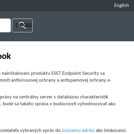
English
ook
nainštalovaní produktu ESET Endpoint Security sa
ostí antivírusovej ochrany a antispamovej ochrany e-
právy na centrálny server s databázou charakteristík
dí, bude sa takáto správa v budúcnosti vyhodnocovať ako
osielateľa vybraných správ do
zoznamu adries
ako blokovanú.