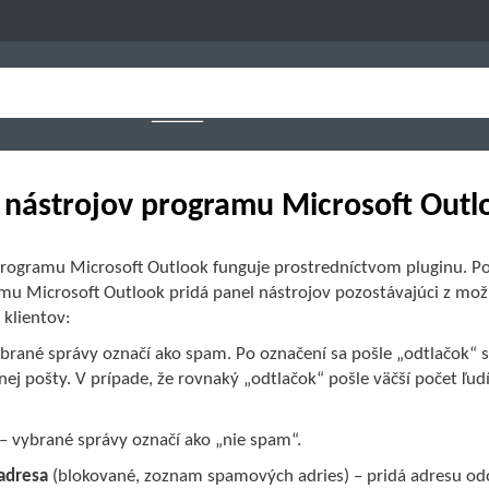
 nástrojov programu Microsoft Outl
rogramu Microsoft Outlook funguje prostredníctvom pluginu. Po 
mu Microsoft Outlook pridá panel nástrojov pozostávajúci z možn
 klientov:
brané správy označí ako spam. Po označení sa pošle „odtlačok“ s
ej pošty. V prípade, že rovnaký „odtlačok“ pošle väčší počet ľu
– vybrané správy označí ako „nie spam“.
adresa
(blokované, zoznam spamových adries) – pridá adresu od