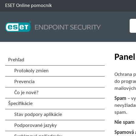
ESET Online pomocník
Panel
Ochrana p
do progra
mailových
Spam
– vy
nevyžiadan
spam.
Nie spam
Spamová 