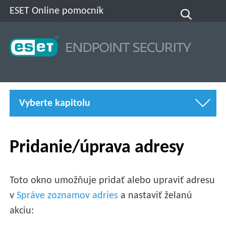
ESET Online pomocník
Vyberte kapitolu
Pridanie/úprava adresy
Toto okno umožňuje pridať alebo upraviť adresu
v
Správe zoznamov adries
a nastaviť želanú
akciu: