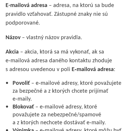
E-mailová adresa
– adresa, na ktorú sa bude
pravidlo vzťahovať. Zástupné znaky nie sú
podporované.
Názov
– vlastný názov pravidla.
Akcia
– akcia, ktorá sa má vykonať, ak sa
e‑mailová adresa daného kontaktu zhoduje
s adresou uvedenou v poli
E‑mailová adresa
:
Povoliť
– e‑mailové adresy, ktoré považujete
za bezpečné a z ktorých chcete prijímať
e‑maily.
Blokovať
– e‑mailové adresy, ktoré
považujete za nebezpečné/spamové
a z ktorých nechcete dostávať e‑maily.
Výnimka
– e‑mailové adresy, ktoré môžu byť