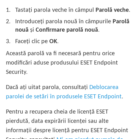
Tastați parola veche în câmpul
Parolă veche
.
Introduceți parola nouă în câmpurile
Parolă
nouă
și
Confirmare parolă nouă
.
Faceți clic pe
OK
.
Această parolă va fi necesară pentru orice
modificări aduse produsului ESET Endpoint
Security.
Dacă ați uitat parola, consultați
Deblocarea
parolei de setări în produsele ESET Endpoint
.
Pentru a recupera cheia de licență ESET
pierdută, data expirării licenței sau alte
informații despre licență pentru ESET Endpoint