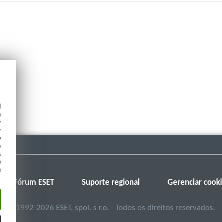
d
h
y
y
e
o
s
e
e
Fórum ESET
Suporte regional
Gerenciar cook
©
1992-2026
ESET, spol. s r.o. - Todos os direitos reservados.