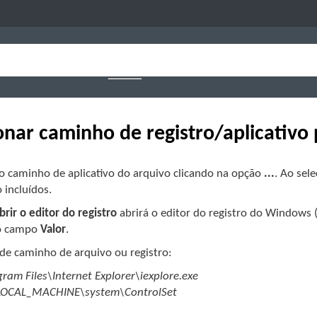
onar caminho de registro/aplicativo
 o caminho de aplicativo do arquivo clicando na opção
...
. Ao sel
o incluídos.
brir o editor do registro
abrirá o editor do registro do Windows (
no campo
Valor
.
de caminho de arquivo ou registro:
ram Files\Internet Explorer\iexplore.exe
OCAL_MACHINE\system\ControlSet