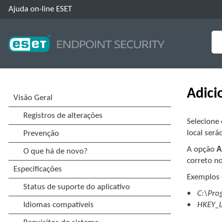
Ajuda on-line ESET
Adici
Selecione
local serã
A opção
A
correto 
Exemplos 
C:\Prog
HKEY_L