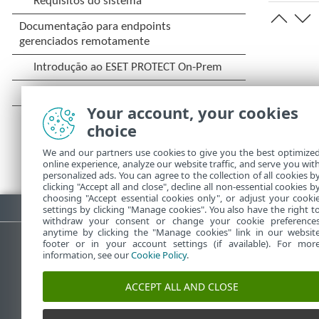
Your account, your cookies
choice
We and our partners use cookies to give you the best optimize
online experience, analyze our website traffic, and serve you wit
personalized ads. You can agree to the collection of all cookies b
clicking "Accept all and close", decline all non-essential cookies b
choosing "Accept essential cookies only", or adjust your cooki
Fazer download do PDF
settings by clicking "Manage cookies". You also have the right t
withdraw your consent or change your cookie preference
anytime by clicking the "Manage cookies" link in our websit
footer or in your account settings (if available). For mor
information, see our
Cookie Policy
.
Base de conhecimento ESET
ACCEPT ALL AND CLOSE