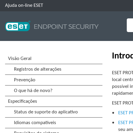
Ajuda on-line ESET
Intro
ESET PROT
local cen
possível i
rapidamen
ESET PROT
ESET P
ESET P
seu amb