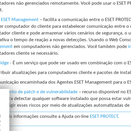
adores não gerenciados remotamente. Você pode usar o ESET PR
t.
 ESET Management
– facilita a comunicação entre o ESET PROTEC
er computador do cliente para estabelecer comunicação entre o
ador cliente e pode armazenar vários cenários de segurança, o
icativa o tempo de reação a novas detecções. Usando o Web Con
ement
em computadores não gerenciados. Você também pode
i
adores cliente se necessário.
ridge
- É um serviço que pode ser usado em combinação com o E
ribuir atualizações para computadores cliente e pacotes de ins
unicação encaminhada dos Agentes ESET Management para o E
iamento de patch e de vulnerabilidade
– recurso disponível no 
o para detectar qualquer software instalado que possa estar vul
 corrigir esses riscos por meio de atualizações automatizadas de
d
a mais informações consulte a Ajuda on-line
ESET PROTECT
.
h
y
y