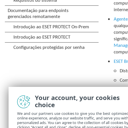
comput
interne
Agente
qualqu
comput
signif
Manag
comput
ESET B
Dist
Com
Gerenc
Your account, your cookies
trabalh
choice
ajuda a
We and our partners use cookies to give you the best optimize
Par
online experience, analyze our website traffic, and serve you wit
personalized ads. You can agree to the collection of all cookies b
clicking "Accept all and close", decline all non-essential cookies b