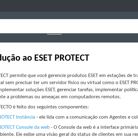
dução ao ESET PROTECT
ECT permite que você gerencie produtos ESET em estações de tr
tral sem precisar ter um servidor físico ou virtual como o ESET
mplementar soluções ESET, gerenciar tarefas, implementar políti
te a problemas ou ameaças em computadores remotos.
ECTO é feito dos seguintes componentes:
ROTECT Instância
- ele lida com a comunicação com Agentes e col
ROTECT Console da web
- O Console da web é a interface primári
iente. Ele exibe uma visão geral do status de clientes em sua r