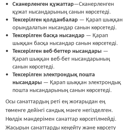
Сканерленген құжаттар
—Сканерленген
құжат нысандарының санын көрсетеді.
Тексерілген қолданбалар
— Қарап шыққан
орындалатын нысандар санын көрсетеді.
Тексерілген басқа нысандар
— Қарап
шыққан басқа нысандар санын көрсетеді.
Тексерілген веб-беттер нысандары
—
Қарап шыққан веб-бет нысандарының
санын көрсетеді.
Тексерілген электрондық пошта
нысандары
— Қарап шыққан электрондық
пошта нысандарының санын көрсетеді.
Осы санаттардың реті ең жоғарыдан ең
төменге дейінгі сандық мәнге негізделген.
Нөлдік мәндерімен санаттар көрсетілмейді.
Жасырын санаттарды кеңейту және көрсету