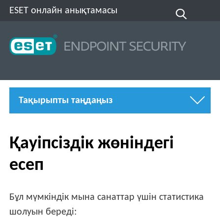
ESET онлайн анықтамасы
Тақырыпты таңдаңыз
Қауіпсіздік жөніндегі
есеп
Бұл мүмкіндік мына санаттар үшін статистика
шолуын береді: