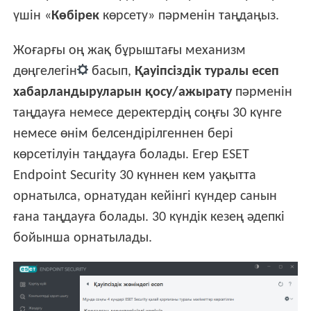
үшін «
Көбірек
көрсету» пәрменін таңдаңыз.
Жоғарғы оң жақ бұрыштағы механизм
дөңгелегін
басып,
Қауіпсіздік туралы есеп
хабарландыруларын қосу/ажырату
пәрменін
таңдауға немесе деректердің соңғы 30 күнге
немесе өнім белсендірілгеннен бері
көрсетілуін таңдауға болады. Егер ESET
Endpoint Security 30 күннен кем уақытта
орнатылса, орнатудан кейінгі күндер санын
ғана таңдауға болады. 30 күндік кезең әдепкі
бойынша орнатылады.