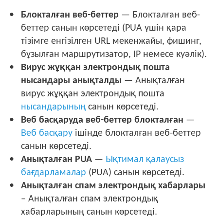
Блокталған веб-беттер
— Блокталған веб-
беттер санын көрсетеді (PUA үшін қара
тізімге енгізілген URL мекенжайы, фишинг,
бұзылған маршрутизатор, IP немесе куәлік).
Вирус жұққан электрондық пошта
нысандары анықталды
— Анықталған
вирус жұққан электрондық пошта
нысандарының
санын көрсетеді.
Веб басқаруда веб-беттер блокталған
—
Веб басқару
ішінде блокталған веб-беттер
санын көрсетеді.
Анықталған PUA
—
Ықтимал қалаусыз
бағдарламалар
(PUA) санын көрсетеді.
Анықталған спам электрондық хабарлары
– Анықталған спам электрондық
хабарларының санын көрсетеді.