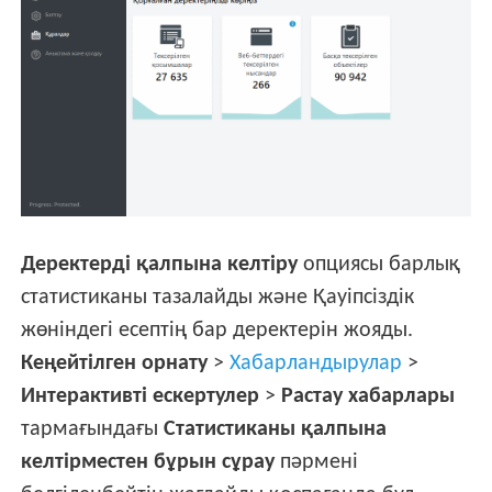
Деректерді қалпына келтіру
опциясы барлық
статистиканы тазалайды және Қауіпсіздік
жөніндегі есептің бар деректерін жояды.
Кеңейтілген орнату
>
Хабарландырулар
>
Интерактивті ескертулер
>
Растау хабарлары
тармағындағы
Статистиканы қалпына
келтірместен бұрын сұрау
пәрмені