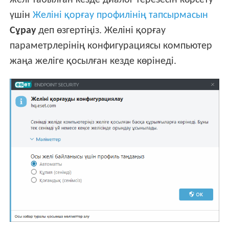
желі табылған кезде диалог терезесін көрсету
үшін
Желіні қорғау профилінің тапсырмасын
Сұрау
деп өзгертіңіз. Желіні қорғау
параметрлерінің конфигурациясы компьютер
жаңа желіге қосылған кезде көрінеді.