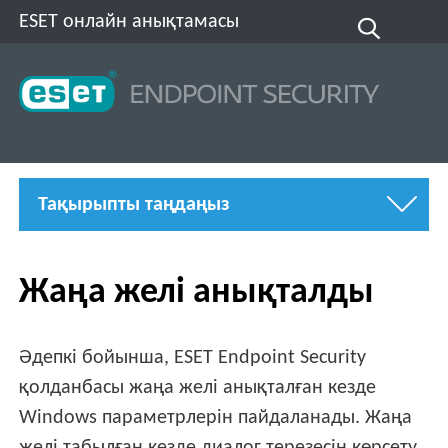
ESET онлайн анықтамасы
Тақырыпты таңдаңыз
Жаңа желі анықталды
Әдепкі бойынша, ESET Endpoint Security
қолданбасы жаңа желі анықталған кезде
Windows параметрлерін пайдаланады. Жаңа