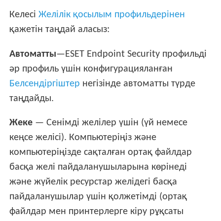
Келесі
Желілік қосылым профильдерінен
қажетін таңдай аласыз:
Автоматты
—ESET Endpoint Security профильді
әр профиль үшін конфигурацияланған
Белсендіргіштер
негізінде автоматты түрде
таңдайды.
Жеке
— Сенімді желілер үшін (үй немесе
кеңсе желісі). Компьютеріңіз және
компьютеріңізде сақталған ортақ файлдар
басқа желі пайдаланушыларына көрінеді
және жүйелік ресурстар желідегі басқа
пайдаланушылар үшін қолжетімді (ортақ
файлдар мен принтерлерге кіру рұқсаты