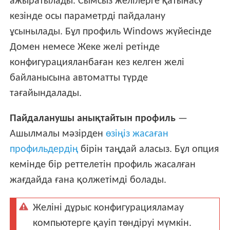
ажыратылады. Сымсыз желілерге қатынасу
кезінде осы параметрді пайдалану
ұсынылады. Бұл профиль Windows жүйесінде
Домен немесе Жеке желі ретінде
конфигурацияланбаған кез келген желі
байланысына автоматты түрде
тағайындалады.
Пайдаланушы анықтайтын профиль
—
Ашылмалы мәзірден
өзіңіз жасаған
профильдердің
бірін таңдай аласыз. Бұл опция
кемінде бір реттелетін профиль жасалған
жағдайда ғана қолжетімді болады.
Желіні дұрыс конфигурацияламау
компьютерге қауіп төндіруі мүмкін.