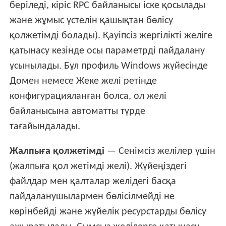
беріледі, кіріс RPC байланысы іске қосылады
және жұмыс үстелін қашықтан бөлісу
қолжетімді болады). Қауіпсіз жергілікті желіге
қатынасу кезінде осы параметрді пайдалану
ұсынылады. Бұл профиль Windows жүйесінде
Домен немесе Жеке желі ретінде
конфигурацияланған болса, ол желі
байланысына автоматты түрде
тағайындалады.
Жалпыға қолжетімді
— Сенімсіз желілер үшін
(жалпыға қол жетімді желі). Жүйеңіздегі
файлдар мен қалталар желідегі басқа
пайдаланушылармен бөлісілмейді не
көрінбейді және жүйелік ресурстарды бөлісу