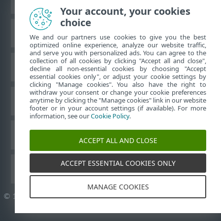
Your account, your cookies
choice
ESET білім қоры
We and our partners use cookies to give you the best
optimized online experience, analyze our website traffic,
and serve you with personalized ads. You can agree to the
collection of all cookies by clicking "Accept all and close",
ESET форумы
decline all non-essential cookies by choosing "Accept
essential cookies only", or adjust your cookie settings by
clicking "Manage cookies". You also have the right to
withdraw your consent or change your cookie preferences
Аймақтық қолдау
anytime by clicking the "Manage cookies" link in our website
footer or in your account settings (if available). For more
information, see our
Cookie Policy
.
Cookie файлдарын басқару
ACCEPT ALL AND CLOSE
ACCEPT ESSENTIAL COOKIES ONLY
ESET пайдаланушы нұсқаулықтары
MANAGE COOKIES
©
1992-2026
ESET, spol. s r.o. - Барлық құқықтары қорғалған.