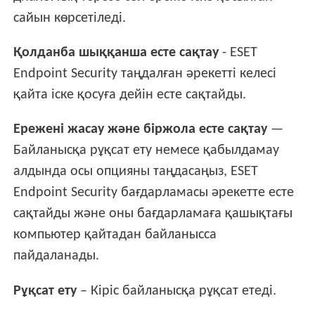
сайын көрсетіледі.
Қолданба шыққанша есте сақтау
- ESET
Endpoint Security таңдалған әрекетті келесі
қайта іске қосуға дейін есте сақтайды.
Ережені жасау және біржола есте сақтау
—
Байланысқа рұқсат ету немесе қабылдамау
алдында осы опцияны таңдасаңыз, ESET
Endpoint Security бағдарламасы әрекетте есте
сақтайды және оны бағдарламаға қашықтағы
компьютер қайтадан байланысса
пайдаланады.
Рұқсат ету
– Кіріс байланысқа рұқсат етеді.