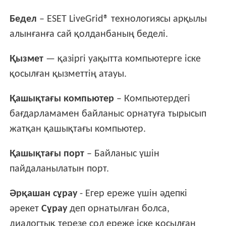
Бедел
– ESET LiveGrid® технологиясы арқылы
алынғанға сай қолданбаның беделі.
Қызмет
— қазіргі уақытта компьютерге іске
қосылған қызметтің атауы.
Қашықтағы компьютер
– Компьютердегі
бағдарламамен байланыс орнатуға тырысып
жатқан қашықтағы компьютер.
Қашықтағы порт
– Байланыс үшін
пайдаланылатын порт.
Әрқашан сұрау
- Егер ереже үшін әдепкі
әрекет
Сұрау
деп орнатылған болса,
диалогтық терезе сол ереже іске қосылған