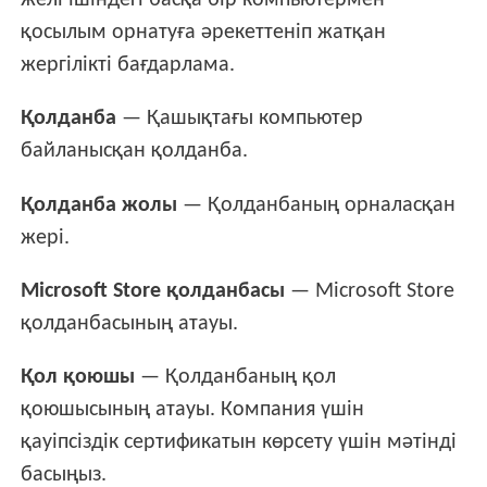
желі ішіндегі басқа бір компьютермен
қосылым орнатуға әрекеттеніп жатқан
жергілікті бағдарлама.
Қолданба
— Қашықтағы компьютер
байланысқан қолданба.
Қолданба жолы
— Қолданбаның орналасқан
жері.
Microsoft Store қолданбасы
— Microsoft Store
қолданбасының атауы.
Қол қоюшы
— Қолданбаның қол
қоюшысының атауы. Компания үшін
қауіпсіздік сертификатын көрсету үшін мәтінді
басыңыз.