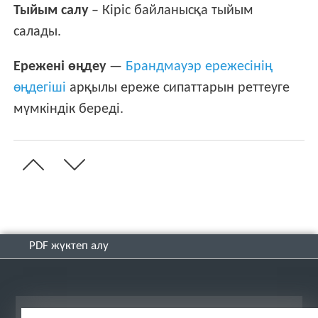
Тыйым салу
– Кіріс байланысқа тыйым
салады.
Ережені өңдеу
—
Брандмауэр ережесінің
өңдегіші
арқылы ереже сипаттарын реттеуге
мүмкіндік береді.
PDF жүктеп алу
Жұмыс үстеліндегі сайтты қарау