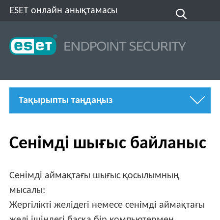
ESET онлайн анықтамасы
Тақырыпты таңдаңыз
Сенімді шығыс байланыс
Сенімді аймақтағы шығыс қосылымның
мысалы:
Жергілікті желідегі немесе сенімді аймақтағы