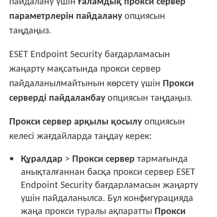
пайдалану үшін
Ғаламдық прокси сервер
параметрлерін пайдалану
опциясын
таңдаңыз.
ESET Endpoint Security бағдарламасын
жаңарту мақсатында прокси сервер
пайдаланылмайтынын көрсету үшін
Прокси
серверді пайдаланбау
опциясын таңдаңыз.
Прокси сервер арқылы қосылу
опциясын
келесі жағдайларда таңдау керек:
Құралдар
>
Прокси сервер
тармағында
анықталғаннан басқа прокси сервер ESET
Endpoint Security бағдарламасын жаңарту
үшін пайдаланылса. Бұл конфигурацияда
жаңа прокси туралы ақпаратты
Прокси