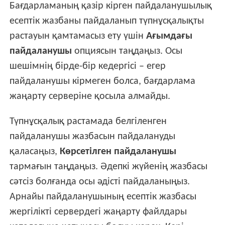
Бағдарламаның қазір кірген пайдаланушылық
есептік жазбаны пайдаланып түпнұсқалықты
растауын қамтамасыз ету үшін
Ағымдағы
пайдаланушы
опциясын таңдаңыз. Осы
шешімнің бірде-бір кедергісі – егер
пайдаланушы кірмеген болса, бағдарлама
жаңарту серверіне қосыла алмайды.
Түпнұсқалық растамада белгіленген
пайдаланушы жазбасын пайдалануды
қаласаңыз,
Көрсетілген пайдаланушы
тармағын таңдаңыз. Әдепкі жүйенің жазбасы
сәтсіз болғанда осы әдісті пайдаланыңыз.
Арнайы пайдаланушының есептік жазбасы
жергілікті сервердегі жаңарту файлдары