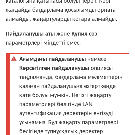
каталогына қатынасы болуы керек. Кері
жағдайда бағдарлама қосылымды орната
алмайды, жаңартуларды қотара алмайды.
Пайдаланушы аты
және
Құпия сөз
параметрлері міндетті емес.
Ағымдағы пайдаланушы
немесе
Көрсетілген пайдаланушы
опциясы
таңдалғанда, бағдарлама мәліметтерін
қалаған пайдаланушыға өзгерткенде
қате болуы мүмкін. Негізгі жаңарту
параметрлері бөлігінде LAN
аутентификация деректерін енгізуді
ұсынамыз. Бұл жаңарту параметрлері
бөлігінде түпнұсқалық деректер