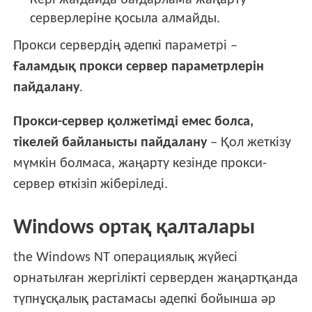
Кері жағдайда бағдарлама жаңарту
серверлеріне қосыла алмайды.
Прокси сервердің әдепкі параметрі –
Ғаламдық прокси сервер параметрлерін
пайдалану
.
Прокси-сервер қолжетімді емес болса,
тікелей байланысты пайдалану
– Қол жеткізу
мүмкін болмаса, жаңарту кезінде прокси-
сервер өткізіп жіберіледі.
Windows ортақ қалталары
the Windows NT операциялық жүйесі
орнатылған жергілікті серверден жаңартқанда
түпнұсқалық растамасы әдепкі бойынша әр