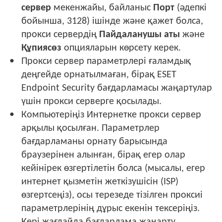
сервер
мекенжайы, байланыс
Порт
(әдепкі
бойынша, 3128) ішінде және қажет болса,
прокси сервердің
Пайдаланушы аты
және
Құпиясөз
опцияларын көрсету керек.
Прокси сервер параметрлері ғаламдық
деңгейде орнатылмаған, бірақ ESET
Endpoint Security бағдарламасы жаңартулар
үшін прокси серверге қосылады.
Компьютеріңіз Интернетке прокси сервер
арқылы қосылған. Параметрлер
бағдарламаны орнату барысында
браузерінен алынған, бірақ егер олар
кейінірек өзгертілетін болса (мысалы, егер
интернет қызметін жеткізушісін (ISP)
өзгертсеңіз), осы терезеде тізілген проксиі
параметрлерінің дұрыс екенін тексеріңіз.