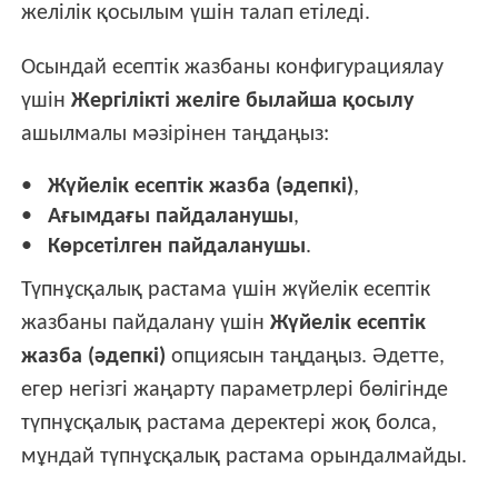
желілік қосылым үшін талап етіледі.
Осындай есептік жазбаны конфигурациялау
үшін
Жергілікті желіге былайша қосылу
ашылмалы мәзірінен таңдаңыз:
Жүйелік есептік жазба (әдепкі)
,
Ағымдағы пайдаланушы
,
Көрсетілген пайдаланушы
.
Түпнұсқалық растама үшін жүйелік есептік
жазбаны пайдалану үшін
Жүйелік есептік
жазба (әдепкі)
опциясын таңдаңыз. Әдетте,
егер негізгі жаңарту параметрлері бөлігінде
түпнұсқалық растама деректері жоқ болса,
мұндай түпнұсқалық растама орындалмайды.