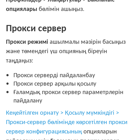
Профильдер
>
Жаңартулар
>
Байланыс
опциялары
бөлімін ашыңыз.
Прокси сервер
Прокси режимі
ашылмалы мәзірін басыңыз
және төмендегі үш опцияның біреуін
таңдаңыз:
Прокси серверді пайдаланбау
Прокси сервер арқылы қосылу
Ғаламдық прокси сервер параметрлерін
пайдалану
Кеңейтілген орнату > Қосылу мүмкіндігі >
Прокси-сервер бөлімінде көрсетілген прокси
сервер конфигурациясының
опцияларын