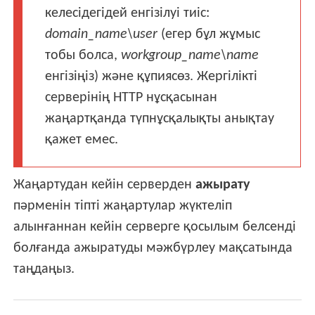
келесідегідей енгізілуі тиіс:
domain_name\user
(егер бұл жұмыс
тобы болса,
workgroup_name\name
енгізіңіз) және құпиясөз. Жергілікті
серверінің HTTP нұсқасынан
жаңартқанда түпнұсқалықты анықтау
қажет емес.
Жаңартудан кейін серверден
ажырату
пәрменін тіпті жаңартулар жүктеліп
алынғаннан кейін серверге қосылым белсенді
болғанда ажыратуды мәжбүрлеу мақсатында
таңдаңыз.