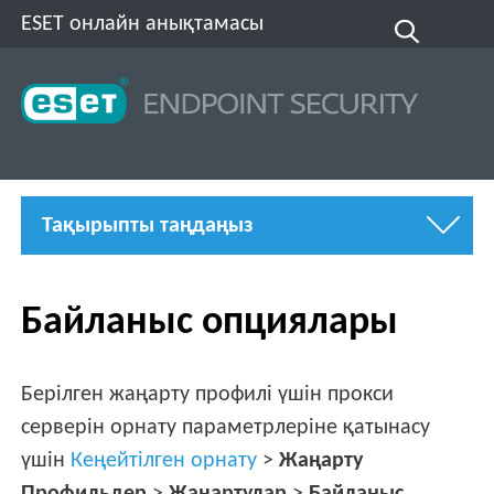
ESET онлайн анықтамасы
Тақырыпты таңдаңыз
Байланыс опциялары
Берілген жаңарту профилі үшін прокси
серверін орнату параметрлеріне қатынасу
үшін
Кеңейтілген орнату
>
Жаңарту