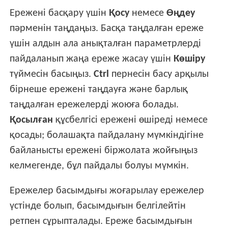
Ережені басқару үшін
Қосу
немесе
Өңдеу
пәрменін таңдаңыз. Басқа таңдалған ереже
үшін алдын ала анықталған параметрлерді
пайдаланып жаңа ереже жасау үшін
Көшіру
түймесін басыңыз.
Ctrl
пернесін басу арқылы
бірнеше ережені таңдауға және барлық
таңдалған ережелерді жоюға болады.
Қосылған
құсбелгісі ережені өшіреді немесе
қосады; болашақта пайдалану мүмкіндігіне
байланысты ережені біржолата жойғыңыз
келмегенде, бұл пайдалы болуы мүмкін.
Ережелер басымдығы жоғарылау ережелер
үстінде болып, басымдығын белгілейтін
ретпен сұрыпталады. Ереже басымдығын