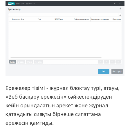
Ережелер тізімі - жұрнал блоктау түрі, атауы,
«Веб басқару ережесін» сәйкестендіруден
кейін орындалатын әрекет және жұрнал
қатаңдығы сияқты бірнеше сипаттама
ережесін қамтиды.