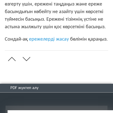
өзгерту үшін, ережені таңдаңыз және ереже
басымдығын көбейту не азайту үшін көрсеткі
түймесін басыңыз. Ережені тізімнің үстіне не
астына жылжыту үшін қос көрсеткіні басыңыз.
Сондай-ақ
ережелерді жасау
бөлімін қараңыз.
PDF жүктеп алу