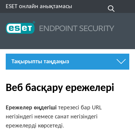
ESET онлайн анықтамасы
Тақырыпты таңдаңыз
Веб басқару ережелері
Ережелер өңдегіші
терезесі бар URL
негізіндегі немесе санат негізіндегі
ережелерді көрсетеді.