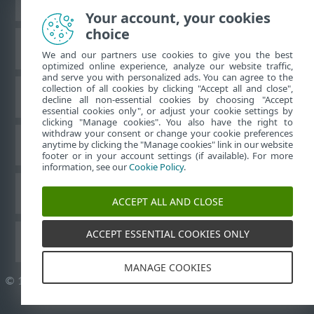
Жұмыс үстеліндегі сайтты қарау
Your account, your cookies
choice
ESET білім қоры
We and our partners use cookies to give you the best
optimized online experience, analyze our website traffic,
and serve you with personalized ads. You can agree to the
collection of all cookies by clicking "Accept all and close",
ESET форумы
decline all non-essential cookies by choosing "Accept
essential cookies only", or adjust your cookie settings by
clicking "Manage cookies". You also have the right to
withdraw your consent or change your cookie preferences
Аймақтық қолдау
anytime by clicking the "Manage cookies" link in our website
footer or in your account settings (if available). For more
information, see our
Cookie Policy
.
Cookie файлдарын басқару
ACCEPT ALL AND CLOSE
ACCEPT ESSENTIAL COOKIES ONLY
ESET пайдаланушы нұсқаулықтары
MANAGE COOKIES
©
1992-2026
ESET, spol. s r.o. - Барлық құқықтары қорғалған.