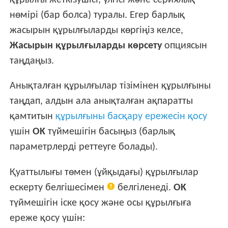
құрылғы жеткізушісі, үлгісі және сериялық
нөмірі (бар болса) туралы. Егер барлық
жасырын құрылғыларды көргіңіз келсе,
Жасырын құрылғыларды көрсету
опциясын
таңдаңыз.
Анықталған құрылғылар тізімінен құрылғыны
таңдап, алдын ала анықталған ақпаратты
қамтитын
құрылғыны басқару ережесін қосу
үшін
OK
түймешігін басыңыз (барлық
параметрлерді реттеуге болады).
Қуаттылығы төмен (ұйқыдағы) құрылғылар
ескерту белгішесімен
белгіленеді.
OK
түймешігін іске қосу және осы құрылғыға
ереже қосу үшін: