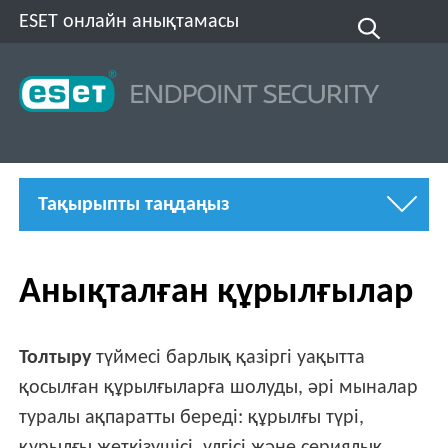
ESET онлайн анықтамасы
Тақырыпты таңдаңыз
Анықталған құрылғылар
Толтыру
түймесі барлық қазіргі уақытта
қосылған құрылғыларға шолуды, әрі мыналар
туралы ақпаратты береді: құрылғы түрі,