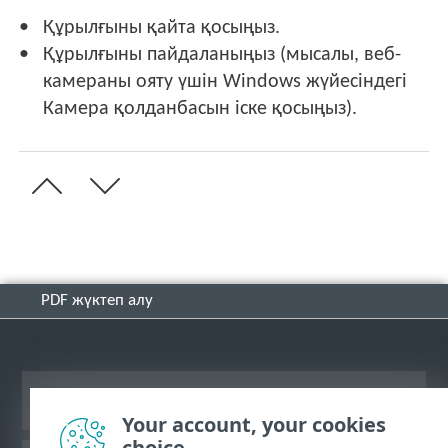
Құрылғыны қайта қосыңыз.
Құрылғыны пайдаланыңыз (мысалы, веб-
камераны ояту үшін Windows жүйесіндегі
Камера қолданбасын іске қосыңыз).
PDF жүктеп алу
Жұмыс үстеліндегі сайтты қарау
Your account, your cookies
choice