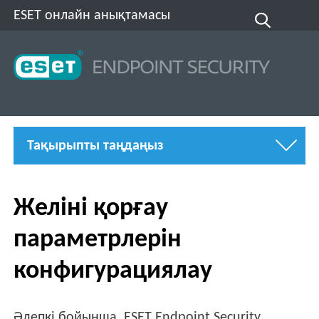
ESET онлайн анықтамасы
Тақырыпты таңдаңыз
Желіні қорғау
параметрлерін
конфигурациялау
Әдепкі бойынша, ESET Endpoint Security