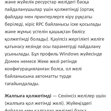
және жүйелік ресурстар желідегі басқа
пайдаланушылар үшін қолжетімді (ортақ
файлдар мен принтерлерге кіру рұқсаты
беріледі, кіріс RPC байланысы іске қосылады
және жұмыс үстелін қашықтан бөлісу
қолжетімді болады). Қауіпсіз жергілікті желіге
қатынасу кезінде осы параметрді пайдалану
ұсынылады. Бұл профиль Windows жүйесінде
Домен немесе Жеке желі ретінде
конфигурацияланған болса, ол желі
байланысына автоматты түрде
тағайындалады.
Жалпыға қолжетімді
— Сенімсіз желілер үшін
(жалпыға қол жетімді желі). Жүйеңіздегі
файлдар мен қалталар желідегі басқа