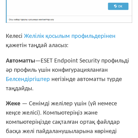
Келесі
Желілік қосылым профильдерінен
қажетін таңдай аласыз:
Автоматты
—ESET Endpoint Security профильді
әр профиль үшін конфигурацияланған
Белсендіргіштер
негізінде автоматты түрде
таңдайды.
Жеке
— Сенімді желілер үшін (үй немесе
кеңсе желісі). Компьютеріңіз және
компьютеріңізде сақталған ортақ файлдар
басқа желі пайдаланушыларына көрінеді