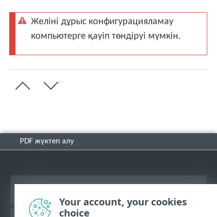
Желіні дұрыс конфигурацияламау
компьютерге қауіп төндіруі мүмкін.
PDF жүктеп алу
Жұмыс үстеліндегі сайтты қарау
Your account, your cookies
choice