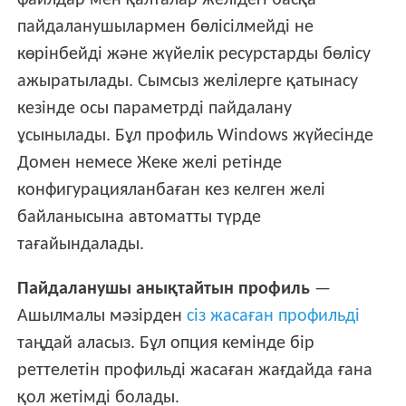
пайдаланушылармен бөлісілмейді не
көрінбейді және жүйелік ресурстарды бөлісу
ажыратылады. Сымсыз желілерге қатынасу
кезінде осы параметрді пайдалану
ұсынылады. Бұл профиль Windows жүйесінде
Домен немесе Жеке желі ретінде
конфигурацияланбаған кез келген желі
байланысына автоматты түрде
тағайындалады.
Пайдаланушы анықтайтын профиль
—
Ашылмалы мәзірден
сіз жасаған профильді
таңдай аласыз. Бұл опция кемінде бір
реттелетін профильді жасаған жағдайда ғана
қол жетімді болады.