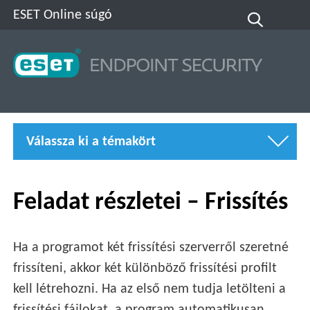
ESET Online súgó
Válassza ki a témakört
Feladat részletei – Frissítés
Ha a programot két frissítési szerverről szeretné
frissíteni, akkor két különböző frissítési profilt
kell létrehozni. Ha az első nem tudja letölteni a