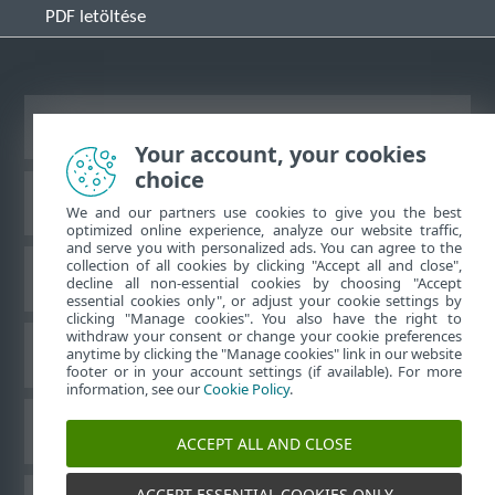
PDF letöltése
Asztali webhely megtekintése
Your account, your cookies
choice
Az ESET tudásbázisa
We and our partners use cookies to give you the best
optimized online experience, analyze our website traffic,
and serve you with personalized ads. You can agree to the
collection of all cookies by clicking "Accept all and close",
ESET Fórum
decline all non-essential cookies by choosing "Accept
essential cookies only", or adjust your cookie settings by
clicking "Manage cookies". You also have the right to
withdraw your consent or change your cookie preferences
Regionális támogatás
anytime by clicking the "Manage cookies" link in our website
footer or in your account settings (if available). For more
information, see our
Cookie Policy
.
Sütik kezelése
ACCEPT ALL AND CLOSE
ACCEPT ESSENTIAL COOKIES ONLY