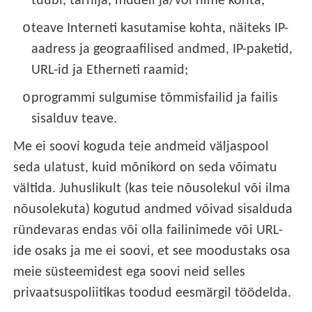
tüübi, tarnija, mudeli ja/või nime kohta;
o
teave Interneti kasutamise kohta, näiteks IP-
aadress ja geograafilised andmed, IP-paketid,
URL-id ja Etherneti raamid;
o
programmi sulgumise tõmmisfailid ja failis
sisalduv teave.
Me ei soovi koguda teie andmeid väljaspool
seda ulatust, kuid mõnikord on seda võimatu
vältida. Juhuslikult (kas teie nõusolekul või ilma
nõusolekuta) kogutud andmed võivad sisalduda
ründevaras endas või olla failinimede või URL-
ide osaks ja me ei soovi, et see moodustaks osa
meie süsteemidest ega soovi neid selles
privaatsuspoliitikas toodud eesmärgil töödelda.