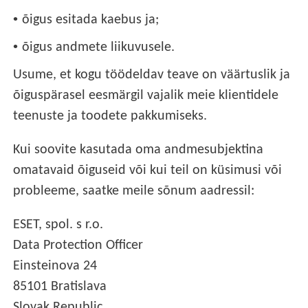
•
õigus esitada kaebus ja;
•
õigus andmete liikuvusele.
Usume, et kogu töödeldav teave on väärtuslik ja
õiguspärasel eesmärgil vajalik meie klientidele
teenuste ja toodete pakkumiseks.
Kui soovite kasutada oma andmesubjektina
omatavaid õiguseid või kui teil on küsimusi või
probleeme, saatke meile sõnum aadressil:
ESET, spol. s r.o.
Data Protection Officer
Einsteinova 24
85101 Bratislava
Slovak Republic