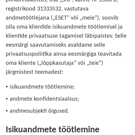
piirkonnakohtus, osa „Sro”, kanne nr 3586/B,
registrikood 31333532, vastutava
andmetöötlejana („ESET” või „meie”), soovib
olla oma klientide isikuandmete töötlemisel ja
klientide privaatsuse tagamisel läbipaistev. Selle
eesmärgi saavutamiseks avaldame selle
privaatsuspoliitika ainsa eesmärgiga teavitada
oma kliente („lõppkasutaja” või „teie”)
järgmistest teemadest:
•
isikuandmete töötlemine;
•
andmete konfidentsiaalsus;
•
andmesubjekti õigused.
Isikuandmete töötlemine