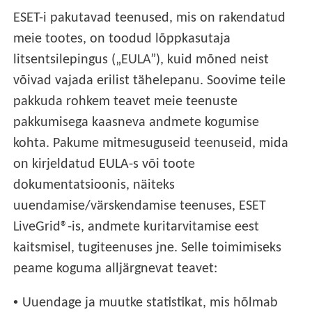
ESET-i pakutavad teenused, mis on rakendatud
meie tootes, on toodud lõppkasutaja
litsentsilepingus („EULA”), kuid mõned neist
võivad vajada erilist tähelepanu. Soovime teile
pakkuda rohkem teavet meie teenuste
pakkumisega kaasneva andmete kogumise
kohta. Pakume mitmesuguseid teenuseid, mida
on kirjeldatud EULA-s või toote
dokumentatsioonis, näiteks
uuendamise/värskendamise teenuses, ESET
LiveGrid®-is, andmete kuritarvitamise eest
kaitsmisel, tugiteenuses jne. Selle toimimiseks
peame koguma alljärgnevat teavet:
•
Uuendage ja muutke statistikat, mis hõlmab