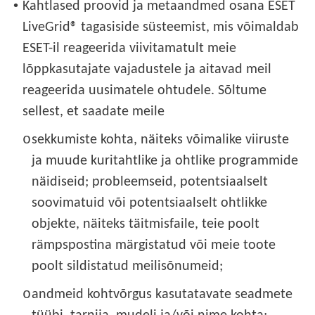
•
Kahtlased proovid ja metaandmed osana ESET
LiveGrid® tagasiside süsteemist, mis võimaldab
ESET-il reageerida viivitamatult meie
lõppkasutajate vajadustele ja aitavad meil
reageerida uusimatele ohtudele. Sõltume
sellest, et saadate meile
o
sekkumiste kohta, näiteks võimalike viiruste
ja muude kuritahtlike ja ohtlike programmide
näidiseid; probleemseid, potentsiaalselt
soovimatuid või potentsiaalselt ohtlikke
objekte, näiteks täitmisfaile, teie poolt
rämpspostina märgistatud või meie toote
poolt sildistatud meilisõnumeid;
o
andmeid kohtvõrgus kasutatavate seadmete