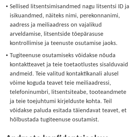
•
Sellised litsentsimisandmed nagu litsentsi ID ja
isikuandmed, näiteks nimi, perekonnanimi,
aadress ja meiliaadress on vajalikud
arveldamise, litsentside tõepärasuse
kontrollimise ja teenuste osutamise jaoks.
•
Tugiteenuse osutamiseks võidakse nõuda
kontaktteavet ja teie toetaotlustes sisalduvaid
andmeid. Teie valitud kontaktikanali alusel
võime koguda teavet teie meiliaadressi,
telefoninumbri, litsentsiteabe, tooteandmete
ja teie toejuhtumi kirjelduste kohta. Teil
võidakse paluda esitada täiendavat teavet, et
hõlbustada tugiteenuse osutamist.