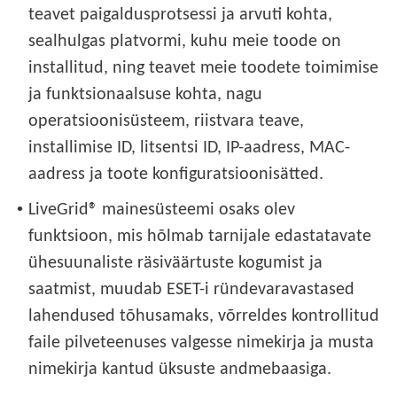
teavet paigaldusprotsessi ja arvuti kohta,
sealhulgas platvormi, kuhu meie toode on
installitud, ning teavet meie toodete toimimise
ja funktsionaalsuse kohta, nagu
operatsioonisüsteem, riistvara teave,
installimise ID, litsentsi ID, IP-aadress, MAC-
aadress ja toote konfiguratsioonisätted.
•
LiveGrid® mainesüsteemi osaks olev
funktsioon, mis hõlmab tarnijale edastatavate
ühesuunaliste räsiväärtuste kogumist ja
saatmist, muudab ESET-i ründevaravastased
lahendused tõhusamaks, võrreldes kontrollitud
faile pilveteenuses valgesse nimekirja ja musta
nimekirja kantud üksuste andmebaasiga.