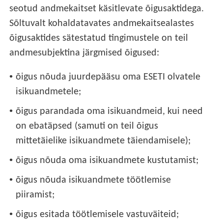
seotud andmekaitset käsitlevate õigusaktidega.
Sõltuvalt kohaldatavates andmekaitsealastes
õigusaktides sätestatud tingimustele on teil
andmesubjektina järgmised õigused:
•
õigus nõuda juurdepääsu oma ESETI olvatele
isikuandmetele;
•
õigus parandada oma isikuandmeid, kui need
on ebatäpsed (samuti on teil õigus
mittetäielike isikuandmete täiendamisele);
•
õigus nõuda oma isikuandmete kustutamist;
•
õigus nõuda isikuandmete töötlemise
piiramist;
•
õigus esitada töötlemisele vastuväiteid;