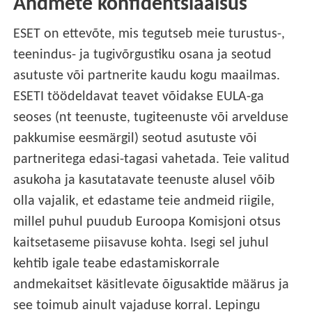
Andmete konfidentsiaalsus
ESET on ettevõte, mis tegutseb meie turustus-,
teenindus- ja tugivõrgustiku osana ja seotud
asutuste või partnerite kaudu kogu maailmas.
ESETI töödeldavat teavet võidakse EULA-ga
seoses (nt teenuste, tugiteenuste või arvelduse
pakkumise eesmärgil) seotud asutuste või
partneritega edasi-tagasi vahetada. Teie valitud
asukoha ja kasutatavate teenuste alusel võib
olla vajalik, et edastame teie andmeid riigile,
millel puhul puudub Euroopa Komisjoni otsus
kaitsetaseme piisavuse kohta. Isegi sel juhul
kehtib igale teabe edastamiskorrale
andmekaitset käsitlevate õigusaktide määrus ja
see toimub ainult vajaduse korral. Lepingu