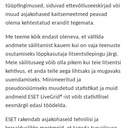
tüüptingimused, siduvad ettevõtluseeskirjad või
muud asjakohased kaitsemeetmed peavad
olema kehtestatud erandit tegemata.
Me teeme kõik endast oleneva, et vältida
andmete säilitamist kauem kui on vaja teenuste
osutamiseks lõppkasutaja litsentsilepingu järgi.
Meie säilitusaeg võib olla pikem kui teie litsentsi
kehtivus, et anda teile aega lihtsaks ja mugavaks
uuendamiseks. Minimeeritud ja
pseudonüümseks muudetud statistikat ja muid
andmeid ESET LiveGrid®-ist võib statistilisel
eesmärgil edasi töödelda.
ESET rakendab asjakohaseid tehnilisi ja