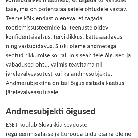
korralduslikke meetmeid, et tagada turvalisuse
tase, mis on potentsiaalsetele ohtudele vastav.
Teeme kõik endast oleneva, et tagada
töötlemissüsteemide ja -teenuste pidev
konfidentsiaalsus, terviklikkus, kättesaadavus
ning vastupidavus. Siiski oleme andmetega
seotud rikkumise korral, mis seab teie õigused ja
vabadused ohtu, valmis teavitama nii
järelevalveasutust kui ka andmesubjekte.
Andmesubjektina on teil õigus esitada kaebus
järelevalveasutusele.
Andmesubjekti õigused
ESET kuulub Slovakkia seaduste
reguleerimisalasse ja Euroopa Liidu osana oleme