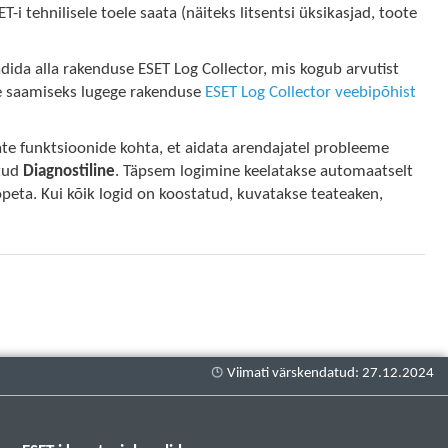
T-i tehnilisele toele saata (näiteks litsentsi üksikasjad, toote
aadida alla rakenduse ESET Log Collector, mis kogub arvutist
be saamiseks lugege rakenduse
ESET Log Collector veebipõhist
e funktsioonide kohta, et aidata arendajatel probleeme
atud
Diagnostiline
. Täpsem logimine keelatakse automaatselt
peta. Kui kõik logid on koostatud, kuvatakse teateaken,