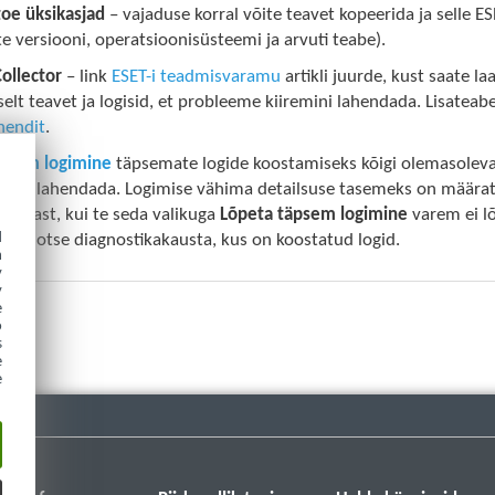
toe üksikasjad
– vajaduse korral võite teavet kopeerida ja selle ESE
e versiooni, operatsioonisüsteemi ja arvuti teabe).
ollector
– link
ESET-i teadmisvaramu
artikli juurde, kust saate l
lt teavet ja logisid, et probleeme kiiremini lahendada. Lisatea
hendit
.
psem logimine
täpsemate logide koostamiseks kõigi olemasolevat
da ja lahendada. Logimise vähima detailsuse tasemeks on määr
 pärast, kui te seda valikuga
Lõpeta täpsem logimine
varem ei lõ
d
äseb otse diagnostikakausta, kus on koostatud logid.
h
y
y
e
o
s
e
e