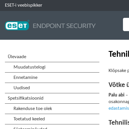
ESET-i veebispikker
Tehnil
Klõpsake 
Võtke 
Palu abi
– 
osakonnaga
edastami
Tehnil