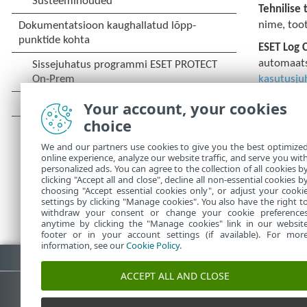
Tehnilise 
nime, toot
ESET Log C
automaatse
kasutusju
Lubage
Tä
Your account, your cookies
diagnoosi
choice
kahe tunni
We and our partners use cookies to give you the best optimize
millest pä
online experience, analyze our website traffic, and serve you wit
personalized ads. You can agree to the collection of all cookies b
clicking "Accept all and close", decline all non-essential cookies b
choosing "Accept essential cookies only", or adjust your cooki
settings by clicking "Manage cookies". You also have the right t
withdraw your consent or change your cookie preference
anytime by clicking the "Manage cookies" link in our websit
footer or in your account settings (if available). For mor
information, see our
Cookie Policy
.
Laadi PDF alla
ACCEPT ALL AND CLOSE