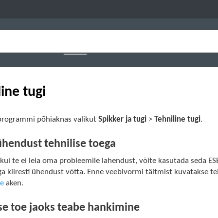
ine tugi
programmi põhiaknas valikut
Spikker ja tugi
>
Tehniline tugi
.
ühendust tehnilise toega
kui te ei leia oma probleemile lahendust, võite kasutada seda ESET-
 kiiresti ühendust võtta. Enne veebivormi täitmist kuvatakse tei
se
aken.
ise toe jaoks teabe hankimine