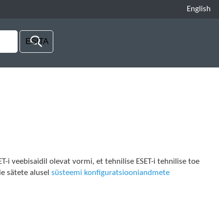
English
i veebisaidil olevat vormi, et tehnilise ESET-i tehnilise toe
e sätete alusel
süsteemi konfiguratsiooniandmete