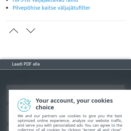
HIPS-ist väljajäetavad failid
Pilvepõhise kaitse väljajätufilter
Laadi PDF alla
Vaata tavaarvutile mõeldud veebilehte
Your account, your cookies
choice
ESET-i teabebaas
We and our partners use cookies to give you the best
optimized online experience, analyze our website traffic,
and serve you with personalized ads. You can agree to the
collection of all cookies by clicking "Accept all and close",