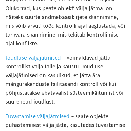
väljajätud ainult siis, kui see on tõesti vajalik.
Olukorrad, kus peate objekti välja jätma, on
näiteks suurte andmebaasikirjete skannimine,
mis võib arvuti tööd kontrolli ajal aeglustada, või
tarkvara skannimine, mis tekitab kontrollimise
ajal konflikte.
Jõudluse väljajätmised
– võimaldavad jätta
kontrollist välja faile ja kaustu. Jõudluse
väljajätmised on kasulikud, et jätta ära
mängurakenduste failitasandi kontroll või kui
põhjustatakse ebatavalist süsteemikäitumist või
suureneud jõudlust.
Tuvastamise väljajätmised
– saate objekte
puhastamisest välja jätta, kasutades tuvastamise