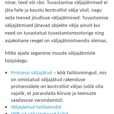
nime, teed või räsi. Tuvastamise väljajätmised ei
jäta faile ja kaustu kontrollist välja viisil, nagu
seda teevad jõudluse väljajätmised. Tuvastamise
väljajätmised jätavad objekte välja ainult kui
need on tuvastatud tuvastamismootoriga ning
asjakohane reegel on väljajätmisloendis olemas.
Mitte ajada segamine muude väljajätmiste
tüüpidega:
Protsessi väljajätud
– kõik failitoimingud, mis
on omistatud väljajätud rakenduse
protsessidele on kontrollist väljas (võib olla
vajalik, et parandada kiiruse ja teenuste
saadavuse varundamist).
Väljajäetud faililaiendid