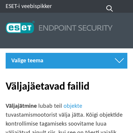
ESET-i veebispikker
Valige teema
Väljajäetavad failid
Väljajätmine
lubab teil
objekte
tuvastamismootorist välja jätta. Kõigi objektide
kontrollimise tagamiseks soovitame luua