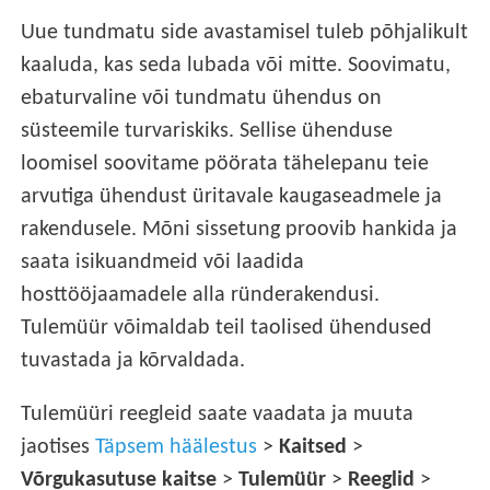
Uue tundmatu side avastamisel tuleb põhjalikult
kaaluda, kas seda lubada või mitte. Soovimatu,
ebaturvaline või tundmatu ühendus on
süsteemile turvariskiks. Sellise ühenduse
loomisel soovitame pöörata tähelepanu teie
arvutiga ühendust üritavale kaugaseadmele ja
rakendusele. Mõni sissetung proovib hankida ja
saata isikuandmeid või laadida
hosttööjaamadele alla ründerakendusi.
Tulemüür võimaldab teil taolised ühendused
tuvastada ja kõrvaldada.
Tulemüüri reegleid saate vaadata ja muuta
jaotises
Täpsem häälestus
>
Kaitsed
>
Võrgukasutuse kaitse
>
Tulemüür
>
Reeglid
>