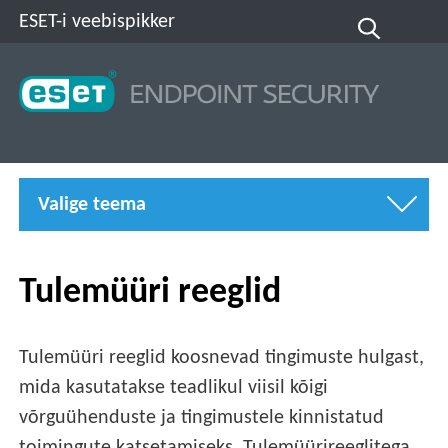
ESET-i veebispikker
Valige teema
Tulemüüri reeglid
Tulemüüri reeglid koosnevad tingimuste hulgast,
mida kasutatakse teadlikul viisil kõigi
võrguühenduste ja tingimustele kinnistatud