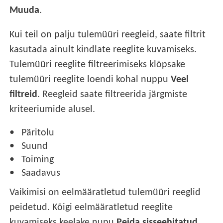
Muuda
.
Kui teil on palju tulemüüri reegleid, saate filtrit
kasutada ainult kindlate reeglite kuvamiseks.
Tulemüüri reeglite filtreerimiseks klõpsake
tulemüüri reeglite loendi kohal nuppu
Veel
filtreid
. Reegleid saate filtreerida järgmiste
kriteeriumide alusel.
Päritolu
Suund
Toiming
Saadavus
Vaikimisi on eelmääratletud tulemüüri reeglid
peidetud. Kõigi eelmääratletud reeglite
kuvamiseks keelake nupu
Peida sisseehitatud