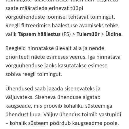
toimingute katsetamiseks. Tulemüürireeglitega
saate määratleda erinevat tüüpi
võrguühenduste loomisel tehtavat toimingut.
Reegli filtreerimise häälestuse avamiseks tehke
valik
Täpsem häälestus
(F5) >
Tulemüür
>
Üldine
.
Reegleid hinnatakse ülevalt alla ja nende
prioriteeti näete esimeses veerus. Iga hinnatava
võrguühenduse jaoks kasutatakse esimese
sobiva reegli toimingut.
Ühendused saab jagada sisenevateks ja
väljuvateks. Siseneva ühenduse algatab
kaugseade, mis proovib kohaliku süsteemiga
ühendust luua. Väljuv ühendus toimib vastupidi
– kohalik süsteem pöördub kaugseadme poole.