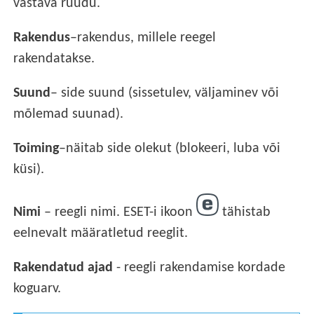
vastava ruudu.
Rakendus
–rakendus, millele reegel
rakendatakse.
Suund
– side suund (sissetulev, väljaminev või
mõlemad suunad).
Toiming
–näitab side olekut (blokeeri, luba või
küsi).
Nimi
– reegli nimi. ESET-i ikoon
tähistab
eelnevalt määratletud reeglit.
Rakendatud ajad
- reegli rakendamise kordade
koguarv.