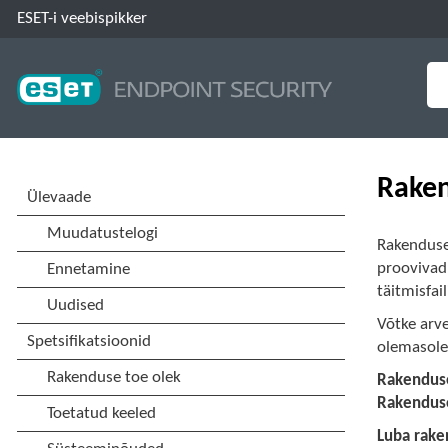
ESET-i veebispikker
Raken
Rakenduse
proovivad
täitmisfai
Võtke arv
olemasolev
Rakendus
Rakendus
Luba rak