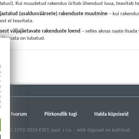
atusi). Kui muudetud rakendus üritab ühendust luua, teavitab tei
irjastatud (usaldusväärsete) rakenduste muutmine
– kui rakendus
st ei teavitata.
sest väljajäetavate rakenduste loend
– selles aknas saate lisad
avitamata on lubatud.
d
h
y
y
e
o
s
e
e
SET-i foorum
Piirkondlik tugi
Halda küpsiseid
©
1992-2026
ESET, spol. s r.o. – kõik õigused on kaitstud.