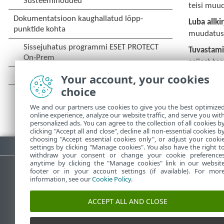
teisi muud
Luba allk
muudatuse
Tuvastami
sellest te
Your account, your cookies
choice
We and our partners use cookies to give you the best optimize
online experience, analyze our website traffic, and serve you wit
personalized ads. You can agree to the collection of all cookies b
clicking "Accept all and close", decline all non-essential cookies b
choosing "Accept essential cookies only", or adjust your cooki
Laadi PDF alla
settings by clicking "Manage cookies". You also have the right t
withdraw your consent or change your cookie preference
anytime by clicking the "Manage cookies" link in our websit
footer or in your account settings (if available). For mor
information, see our
Cookie Policy
.
ESET-i teabebaas
E
ACCEPT ALL AND CLOSE