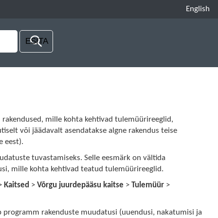
English
akendused, mille kohta kehtivad tulemüürireeglid,
selt või jäädavalt asendatakse algne rakendus teise
e eest).
udatuste tuvastamiseks. Selle eesmärk on vältida
usi, mille kohta kehtivad teatud tulemüürireeglid.
>
Kaitsed
>
Võrgu juurdepääsu kaitse
>
Tulemüür
>
gib programm rakenduste muudatusi (uuendusi, nakatumisi ja