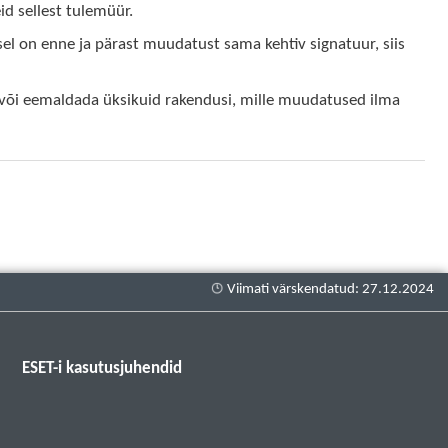
d sellest tulemüür.
el on enne ja pärast muudatust sama kehtiv signatuur, siis
a või eemaldada üksikuid rakendusi, mille muudatused ilma
ESET-i kasutusjuhendid