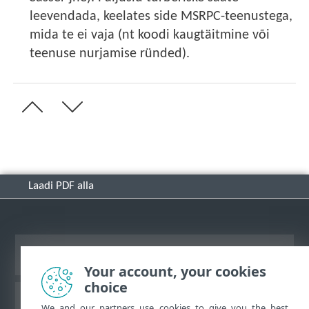
leevendada, keelates side MSRPC-teenustega,
mida te ei vaja (nt koodi kaugtäitmine või
teenuse nurjamise ründed).
Laadi PDF alla
Vaata tavaarvutile mõeldud veebilehte
Your account, your cookies
choice
ESET-i teabebaas
We and our partners use cookies to give you the best