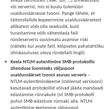
avada täitmisfaili (.exe, .dll, ...) ühiskaustast
või serverist, mis ei kuulu tulemüüri
usaldusväärsesse tsooni. Pange tähele, et
täitmisfailide kopeerimine usaldusväärsetest
allikatest võib olla seaduslik, kuid
tuvastamine võib vähendada faili
ründeserveris soovimatu avamise riski
(näiteks kui avate faili, klõpsates pahatahtliku
ühiskasutuses oleva ründefaili lingil).
Keela NTLM-autentimine SMB-protokollis
ühenduse loomiseks väljaspool
usaldusväärset tsooni asuvas serveris
–
NTLM-autentimisskeeme (mõlemat versiooni)
kasutavad protokollid võivad jääda mandaadi
edastamise rünnakute (nt SMB-protokolli
puhul SMB-edastuse rünnak) alla. NTLM-
autentimise keelamine väljaspool