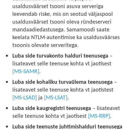
usaldusväärset tsooni asuva serveriga
leevendab riske, mis on seotud väljaspool
usaldusväärset tsooni oleva ründeserveri
mandaadiedastusega. Samamoodi saate
keelata NTLM-autentimise ka usaldusväärses
tsoonis olevate serveritega.
Luba side turvakonto halduri teenusega
–
lisateavet selle teenuse kohta vt jaotisest
[MS-SAMR]
.
Luba side kohaliku turvaülema teenusega
–
lisateavet selle teenuse kohta vt jaotistest
[MS-LSAD]
ja
[MS-LSAT]
.
Luba side kaugregistri teenusega
– lisateavet
selle teenuse kohta vt jaotisest
[MS-RRP]
.
Luba side teenuste juhtimishalduri teenusega