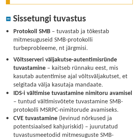
Sissetungi tuvastus
Protokoll SMB
– tuvastab ja tõkestab
mitmesuguseid SMB-protokolli
turbeprobleeme, nt järgmisi.
Võltsserveri väljakutse-autentimisründe
tuvastamine
– kaitseb rünnaku eest, mis
kasutab autentimise ajal võltsväljakutset, et
selgitada välja kasutaja mandaate.
IDS-i vältimise tuvastamine nimitoru avamisel
– tuntud vältimisvõtete tuvastamine SMB-
protokolli MSRPC-nimitorude avamiseks.
CVE tuvastamine
(levinud nõrkused ja
potentsiaalsed kahjuriskid) – juurutatud
tuvastusmeetodid mitmesuguste SMB-