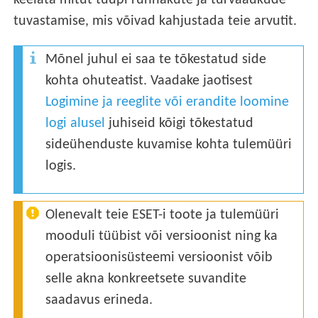
keelata mitut tüüpi rünnakute ja turvaaukude
tuvastamise, mis võivad kahjustada teie arvutit.
Mõnel juhul ei saa te tõkestatud side
kohta ohuteatist. Vaadake jaotisest
Logimine ja reeglite või erandite loomine
logi alusel
juhiseid kõigi tõkestatud
sideühenduste kuvamise kohta tulemüüri
logis.
Olenevalt teie ESET-i toote ja tulemüüri
mooduli tüübist või versioonist ning ka
operatsioonisüsteemi versioonist võib
selle akna konkreetsete suvandite
saadavus erineda.