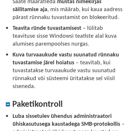
Saate määratleda
mustas nimekirjas
säilitamise aja
, mis määrab, kui kaua aadress
pärast rünnaku tuvastamist on blokeeritud.
Teavita ründe tuvastamisest
– lülitab
teavituse sisse Windowsi teatiste alal kuva
alumises parempoolses nurgas.
Kuva turvaaukude vastu suunatud rünnaku
tuvastamise järel hoiatus
– teavitab, kui
tuvastatakse turvaaukude vastu suunatud
rünnakud või süsteemi üritatakse sel viisil
siseneda.
Paketikontroll
Luba sissetulev ühendus administraatori
ühiskasutusega kaustadega SMB-protokollis
–