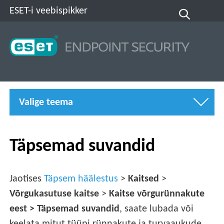
ESET-i veebispikker
Valige teema
Täpsemad suvandid
Jaotises
Täpsem häälestus
>
Kaitsed
>
Võrgukasutuse kaitse
>
Kaitse võrgurünnakute
eest >
Täpsemad suvandid
, saate lubada või