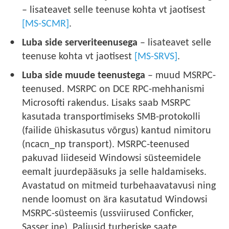
– lisateavet selle teenuse kohta vt jaotisest
[MS-SCMR]
.
Luba side serveriteenusega
– lisateavet selle
teenuse kohta vt jaotisest
[MS-SRVS]
.
Luba side muude teenustega
– muud MSRPC-
teenused. MSRPC on DCE RPC-mehhanismi
Microsofti rakendus. Lisaks saab MSRPC
kasutada transportimiseks SMB-protokolli
(failide ühiskasutus võrgus) kantud nimitoru
(ncacn_np transport). MSRPC-teenused
pakuvad liideseid Windowsi süsteemidele
eemalt juurdepääsuks ja selle haldamiseks.
Avastatud on mitmeid turbehaavatavusi ning
nende loomust on ära kasutatud Windowsi
MSRPC-süsteemis (ussviirused Conficker,
Sasser jne). Paljusid turberiske saate