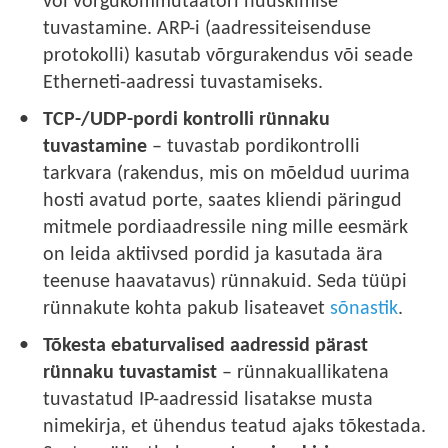
või võrgukommutaatori nuuskimise
tuvastamine. ARP-i (aadressiteisenduse
protokolli) kasutab võrgurakendus või seade
Etherneti-aadressi tuvastamiseks.
TCP-/UDP-pordi kontrolli rünnaku
tuvastamine
– tuvastab pordikontrolli
tarkvara (rakendus, mis on mõeldud uurima
hosti avatud porte, saates kliendi päringud
mitmele pordiaadressile ning mille eesmärk
on leida aktiivsed pordid ja kasutada ära
teenuse haavatavus) rünnakuid. Seda tüüpi
rünnakute kohta pakub lisateavet
sõnastik
.
Tõkesta ebaturvalised aadressid pärast
rünnaku tuvastamist
– rünnakuallikatena
tuvastatud IP-aadressid lisatakse musta
nimekirja, et ühendus teatud ajaks tõkestada.