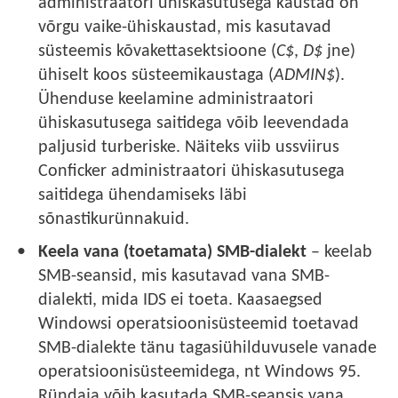
administraatori ühiskasutusega kaustad on
võrgu vaike-ühiskaustad, mis kasutavad
süsteemis kõvakettasektsioone (
C$
,
D$
jne)
ühiselt koos süsteemikaustaga (
ADMIN$
).
Ühenduse keelamine administraatori
ühiskasutusega saitidega võib leevendada
paljusid turberiske. Näiteks viib ussviirus
Conficker administraatori ühiskasutusega
saitidega ühendamiseks läbi
sõnastikurünnakuid.
Keela vana (toetamata) SMB-dialekt
– keelab
SMB-seansid, mis kasutavad vana SMB-
dialekti, mida IDS ei toeta. Kaasaegsed
Windowsi operatsioonisüsteemid toetavad
SMB-dialekte tänu tagasiühilduvusele vanade
operatsioonisüsteemidega, nt Windows 95.
Ründaja võib kasutada SMB-seansis vana