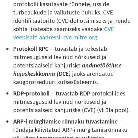
protokolli kasutavate rünnete, usside,
turbeaukude ja vallutuste puhuks. CVE
identifikaatorite (CVE-de) otsimiseks ja nende
kohta lisateabe saamiseks vaadake
CVE
veebisaiti aadressil cve.mitre.org
.
Protokoll RPC
– tuvastab ja tõkestab
mitmesuguseid levinud nõrkuseid ja
potentsiaalseid kahjuriske
andmetöötluse
hajuskeskkonna (DCE)
jaoks arendatud
kaugprotseduuri kutsesüsteemis.
RDP-protokoll
– tuvastab RDP-protokollides
mitmesuguseid levinud nõrkuseid ja
potentsiaalseid kahjuriske (CVE) (vt ülalpool).
ARP-i mürgitamise rünnaku tuvastamine
–
ründaja käivitatud ARP-i mürgitamisrünnaku