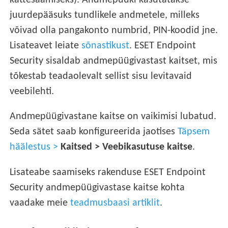
kättesaamiseks). Andmepüüki kasutatakse
juurdepääsuks tundlikele andmetele, milleks
võivad olla pangakonto numbrid, PIN-koodid jne.
Lisateavet leiate
sõnastikust
. ESET Endpoint
Security sisaldab andmepüügivastast kaitset, mis
tõkestab teadaolevalt sellist sisu levitavaid
veebilehti.
Andmepüügivastane kaitse on vaikimisi lubatud.
Seda sätet saab konfigureerida jaotises
Täpsem
häälestus >
Kaitsed >
Veebikasutuse kaitse
.
Lisateabe saamiseks rakenduse ESET Endpoint
Security andmepüügivastase kaitse kohta
vaadake meie
teadmusbaasi artiklit
.