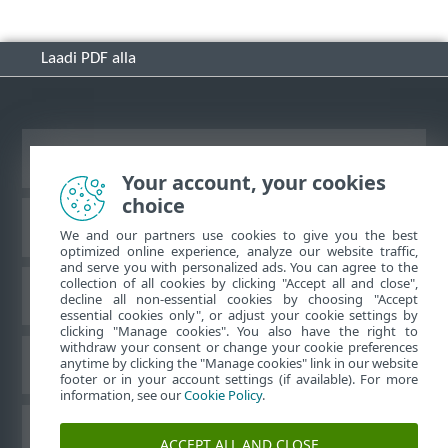
Laadi PDF alla
Vaata tavaarvutile mõeldud veebilehte
Your account, your cookies
choice
ESET-i teabebaas
We and our partners use cookies to give you the best
optimized online experience, analyze our website traffic,
and serve you with personalized ads. You can agree to the
collection of all cookies by clicking "Accept all and close",
ESET-i foorum
decline all non-essential cookies by choosing "Accept
essential cookies only", or adjust your cookie settings by
clicking "Manage cookies". You also have the right to
withdraw your consent or change your cookie preferences
Piirkondlik tugi
anytime by clicking the "Manage cookies" link in our website
footer or in your account settings (if available). For more
information, see our
Cookie Policy
.
Halda küpsiseid
ACCEPT ALL AND CLOSE