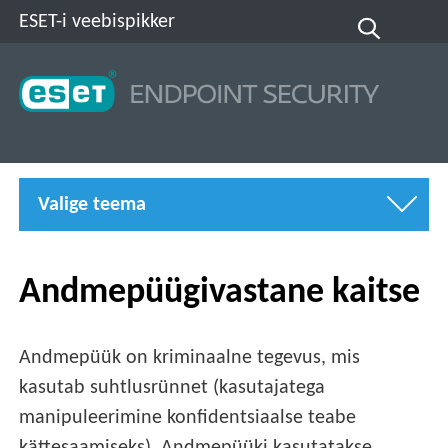
ESET-i veebispikker
Valige teema
Andmepüügivastane kaitse
Andmepüük on kriminaalne tegevus, mis
kasutab suhtlusrünnet (kasutajatega
manipuleerimine konfidentsiaalse teabe