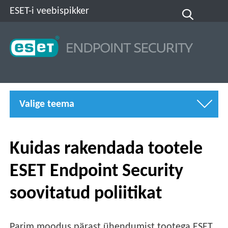
ESET-i veebispikker
Valige teema
Kuidas rakendada tootele
ESET Endpoint Security
soovitatud poliitikat
Parim moodus pärast ühendumist tootega ESET