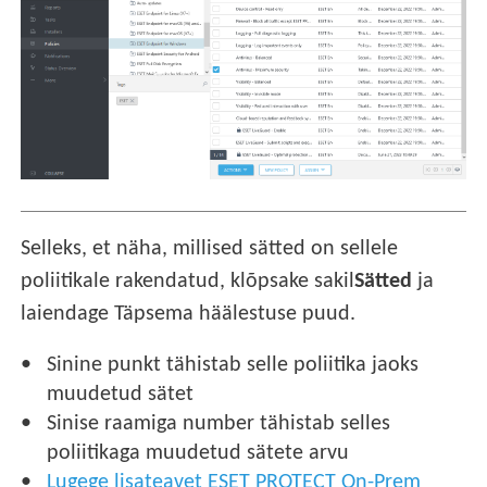
Selleks, et näha, millised sätted on sellele
poliitikale rakendatud, klõpsake sakil
Sätted
ja
laiendage Täpsema häälestuse puud.
Sinine punkt tähistab selle poliitika jaoks
muudetud sätet
Sinise raamiga number tähistab selles
poliitikaga muudetud sätete arvu
Lugege lisateavet ESET PROTECT On-Prem