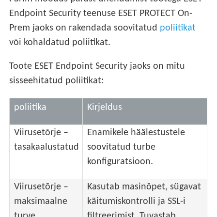
Endpoint Security teenuse ESET PROTECT On-
Prem jaoks on rakendada soovitatud
poliitikat
või kohaldatud poliitikat.
Toote ESET Endpoint Security jaoks on mitu
sisseehitatud poliitikat:
poliitika
Kirjeldus
Viirusetõrje –
Enamikele häälestustele
tasakaalustatud
soovitatud turbe
konfiguratsioon.
Viirusetõrje –
Kasutab masinõpet, sügavat
maksimaalne
käitumiskontrolli ja SSL-i
turve
filtreerimist. Tuvastab