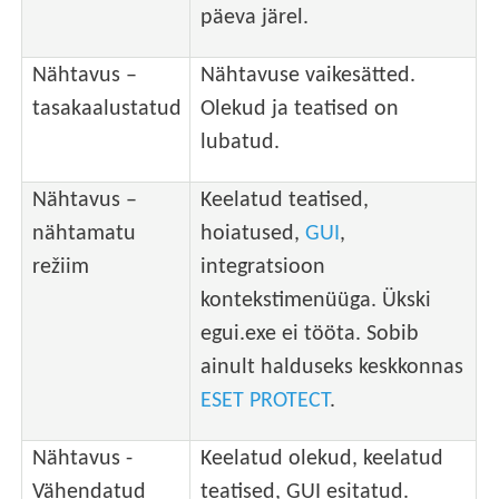
päeva järel.
Nähtavus –
Nähtavuse vaikesätted.
tasakaalustatud
Olekud ja teatised on
lubatud.
Nähtavus –
Keelatud teatised,
nähtamatu
hoiatused,
GUI
,
režiim
integratsioon
kontekstimenüüga. Ükski
egui.exe ei tööta. Sobib
ainult halduseks keskkonnas
ESET PROTECT
.
Nähtavus -
Keelatud olekud, keelatud
Vähendatud
teatised, GUI esitatud.