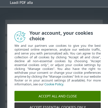
Laadi PDF alla
Vaata tavaarvutile mõeldud veebilehte
Your account, your cookies
choice
ESET-i teabebaas
We and our partners use cookies to give you the best
optimized online experience, analyze our website traffic,
and serve you with personalized ads. You can agree to the
collection of all cookies by clicking "Accept all and close",
ESET-i foorum
decline all non-essential cookies by choosing "Accept
essential cookies only", or adjust your cookie settings by
clicking "Manage cookies". You also have the right to
withdraw your consent or change your cookie preferences
Piirkondlik tugi
anytime by clicking the "Manage cookies" link in our website
footer or in your account settings (if available). For more
information, see our
Cookie Policy
.
Halda küpsiseid
ACCEPT ALL AND CLOSE
ACCEPT ESSENTIAL COOKIES ONLY