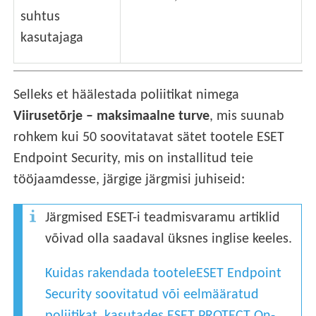
suhtus
kasutajaga
Selleks et häälestada poliitikat nimega
Viirusetõrje – maksimaalne turve
, mis suunab
rohkem kui 50 soovitatavat sätet tootele ESET
Endpoint Security, mis on installitud teie
tööjaamdesse, järgige järgmisi juhiseid:
Järgmised ESET-i teadmisvaramu artiklid
võivad olla saadaval üksnes inglise keeles.
Kuidas rakendada tooteleESET Endpoint
Security soovitatud või eelmääratud
poliitikat, kasutades ESET PROTECT On-