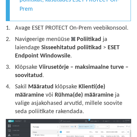
Prem
Avage ESET PROTECT On-Prem veebikonsool.
Navigeerige menüüse
Poliitikad
ja
laiendage
Sisseehitatud poliitikad
>
ESET
Endpoint Windowsile
.
Klõpsake
Viirusetõrje – maksimaalne turve –
soovitatud
.
Sakil
Määratud
klõpsake
Klienti(de)
määramine
või
Rühma(de) määramine
ja
valige asjakohased arvutid, millele soovite
seda poliitikate rakendada.