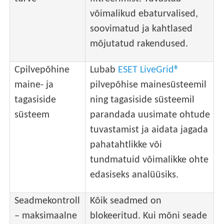
võimalikud ebaturvalised,
soovimatud ja kahtlased
mõjutatud rakendused.
Cpilvepõhine
Lubab
ESET LiveGrid®
maine- ja
pilvepõhise mainesüsteemil
tagasiside
ning tagasiside süsteemil
süsteem
parandada uusimate ohtude
tuvastamist ja aidata jagada
pahatahtlikke või
tundmatuid võimalikke ohte
edasiseks analüüsiks.
Seadmekontroll
Kõik seadmed on
– maksimaalne
blokeeritud. Kui mõni seade