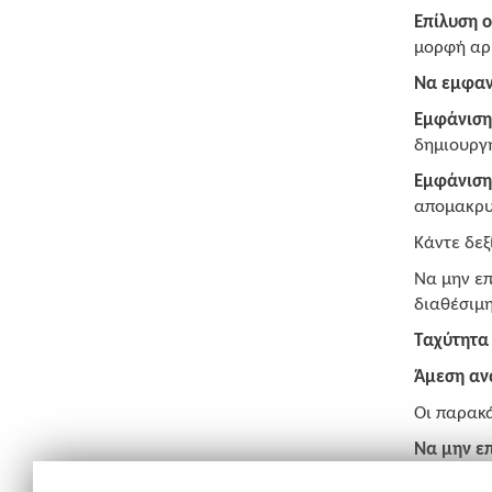
Επίλυση 
μορφή αρι
Να εμφαν
Εμφάνιση
δημιουργη
Εμφάνιση
απομακρυσ
Κάντε δεξ
Να μην επ
διαθέσιμη
Ταχύτητα
Άμεση αν
Οι παρακά
Να μην επ
εφαρμογή.