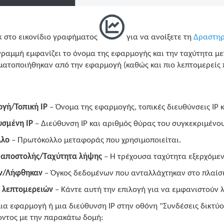
κ στο εικονίδιο γραφήματος
για να ανοίξετε τη
Δραστηρ
ραμμή εμφανίζει το όνομα της εφαρμογής και την ταχύτητα με
ατοποιήθηκαν από την εφαρμογή (καθώς και πιο λεπτομερείς π
ογή/Τοπική IP
– Όνομα της εφαρμογής, τοπικές διευθύνσεις IP κ
σμένη IP
– Διεύθυνση IP και αριθμός θύρας του συγκεκριμέν
λλο
– Πρωτόκολλο μεταφοράς που χρησιμοποιείται.
 αποστολής/Ταχύτητα λήψης
– Η τρέχουσα ταχύτητα εξερχόμε
ν/Λήφθηκαν
– Όγκος δεδομένων που ανταλλάχτηκαν στο πλαίσι
 λεπτομερειών
– Κάντε αυτή την επιλογή για να εμφανιστούν 
μια εφαρμογή ή μια διεύθυνση IP στην οθόνη "Συνδέσεις δικτύου
οντος με την παρακάτω δομή: