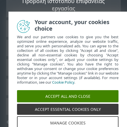
Προβολή ιστότοπου επιφάνειας
εργασίας
Your account, your cookies
choice
Γνωσιακή βάση ESET
We and our partners use cookies to give you the best
optimized online experience, analyze our website traffic,
and serve you with personalized ads. You can agree to the
Ομάδα συζήτησης ESET
collection of all cookies by clicking "Accept all and close",
decline all non-essential cookies by choosing "Accept
essential cookies only", or adjust your cookie settings by
clicking "Manage cookies". You also have the right to
Τοπική υποστήριξη
withdraw your consent or change your cookie preferences
anytime by clicking the "Manage cookies" link in our website
footer or in your account settings (if available). For more
information, see our
Cookie Policy
.
Διαχείριση cookies
ACCEPT ALL AND CLOSE
Οδηγοί χρήσης της ESET
ACCEPT ESSENTIAL COOKIES ONLY
©
1992-2026
ESET, spol. s r.o. - Με την επιφύλαξη παντός
MANAGE COOKIES