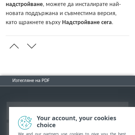
надстройване
, можете да инсталирате най-
новата поддържана и съвместима версия,
като щракнете върху
Надстройване сега
.
Изтегляне на PDF
Преглед на настолна версия на сайт
Your account, your cookies
choice
База със знания на ESET
We and our partners use cookies to give you the best