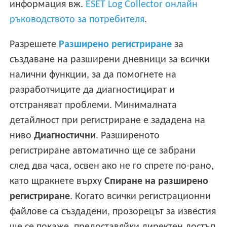
информация вж.
ESET Log Collector онлайн
ръководството за потребителя
.
Разрешете
Разширено регистриране
за
създаване на разширени дневници за всички
налични функции, за да помогнете на
разработчиците да диагностицират и
отстраняват проблеми. Минималната
детайлност при регистриране е зададена на
ниво
Диагностични
. Разширеното
регистриране автоматично ще се забрани
след два часа, освен ако не го спрете по-рано,
като щракнете върху
Спиране на разширено
регистриране
. Когато всички регистрационни
файлове са създадени, прозорецът за известия
ще се покаже, предоставяйки директен достъп