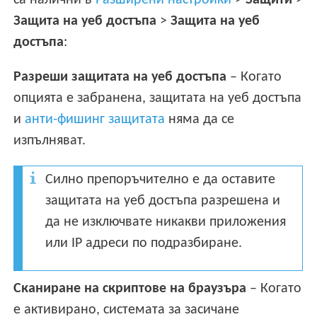
са налични в
Разширени настройки
>
Защити
>
Защита на уеб достъпа
>
Защита на уеб
достъпа
:
Разреши защитата на уеб достъпа
– Когато
опцията е забранена, защитата на уеб достъпа
и
анти-фишинг защитата
няма да се
изпълняват.
Силно препоръчително е да оставите
защитата на уеб достъпа разрешена и
да не изключвате никакви приложения
или IP адреси по подразбиране.
Сканиране на скриптове на браузъра
– Когато
е активирано, системата за засичане