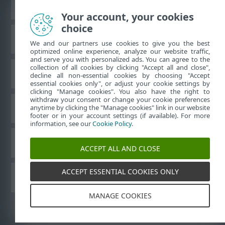
Преглед на настолна версия на сайт
Your account, your cookies
choice
База със знания на ESET
We and our partners use cookies to give you the best
optimized online experience, analyze our website traffic,
and serve you with personalized ads. You can agree to the
collection of all cookies by clicking "Accept all and close",
Форум на ESET
decline all non-essential cookies by choosing "Accept
essential cookies only", or adjust your cookie settings by
clicking "Manage cookies". You also have the right to
withdraw your consent or change your cookie preferences
Регионална поддръжка
anytime by clicking the "Manage cookies" link in our website
footer or in your account settings (if available). For more
information, see our
Cookie Policy
.
Управление на бисквитките
ACCEPT ALL AND CLOSE
ACCEPT ESSENTIAL COOKIES ONLY
Ръководства за потребителя на ESET
MANAGE COOKIES
©
1992-2026
ESET, spol. s r.o. – всички права запазени.