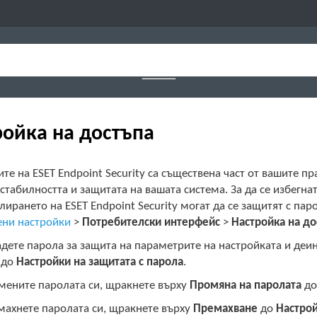
ройка на достъпа
те на ESET Endpoint Security са съществена част от вашите
стабилността и защитата на вашата система. За да се избег
лирането на ESET Endpoint Security могат да се защитят с п
ни настройки
>
Потребителски интерфейс
>
Настройка на до
адете парола за защита на параметрите на настройката и деин
до
Настройки на защитата с парола
.
мените паролата си, щракнете върху
Промяна на паролата
д
махнете паролата си, щракнете върху
Премахване
до
Настрой