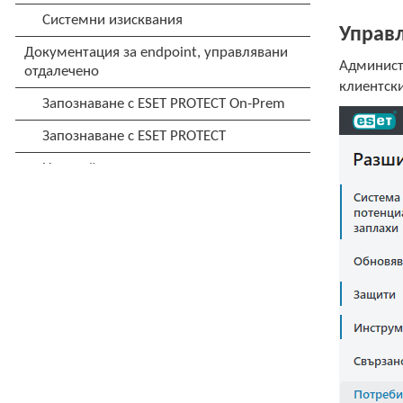
Управ
Администр
клиентски