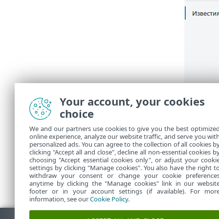
Your account, your cookies
choice
We and our partners use cookies to give you the best optimize
online experience, analyze our website traffic, and serve you wit
personalized ads. You can agree to the collection of all cookies b
clicking "Accept all and close", decline all non-essential cookies b
choosing "Accept essential cookies only", or adjust your cooki
settings by clicking "Manage cookies". You also have the right t
withdraw your consent or change your cookie preference
anytime by clicking the "Manage cookies" link in our websit
footer or in your account settings (if available). For mor
information, see our
Cookie Policy
.
Изтегляне на PDF