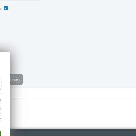
d
h
y
y
e
o
s
e
e