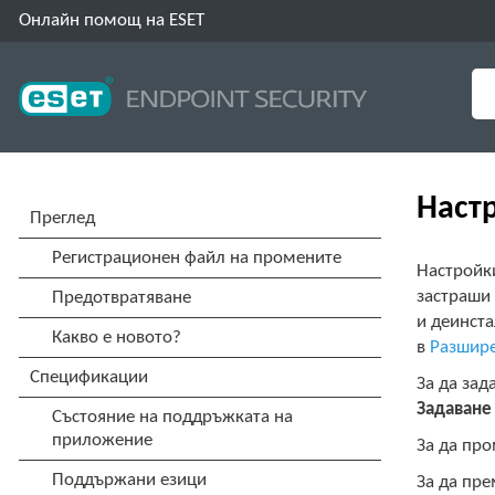
Онлайн помощ на ESET
Наст
Настройки
застраши 
и деинста
в
Разшире
За да зад
Задаване
За да про
За да пре