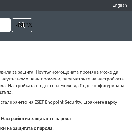
English
 правила за защита. Неупълномощената промяна може да
нат неупълномощени промени, параметрите на настройката
арола. Настройката на достъпа може да бъде конфигурирана
стъпа
.
сталирането на ESET Endpoint Security, щракнете върху
о
Настройки на защитата с парола
.
ки на защитата с парола
.