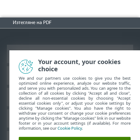
Изтегляне на PDF
Преглед на настолна версия на сайт
Your account, your cookies
choice
База със знания на ESET
We and our partners use cookies to give you the best
optimized online experience, analyze our website traffic,
and serve you with personalized ads. You can agree to the
collection of all cookies by clicking "Accept all and close",
Форум на ESET
decline all non-essential cookies by choosing "Accept
essential cookies only", or adjust your cookie settings by
clicking "Manage cookies". You also have the right to
withdraw your consent or change your cookie preferences
Регионална поддръжка
anytime by clicking the "Manage cookies" link in our website
footer or in your account settings (if available). For more
information, see our
Cookie Policy
.
Управление на бисквитките