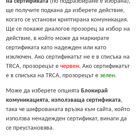
на сертификата
(по подразбиране е избрана),
ще получите подкана да изберете действие,
когато се установи криптирана комуникация.
Ще се покаже диалогов прозорец за избор на
действие, в който може да маркирате
сертификата като надежден или като
изключен. Ако сертификатът не е в списъка на
TRCA, прозорецът е
червен
. Ако сертификатът
е в списъка на TRCA, прозорецът е
зелен
.
Може да изберете опцията
Блокирай
комуникацията, използваща сертификата
,
така че шифрованата връзка към сайта, който
използва ненадежден сертификат, винаги да
се преустановява.