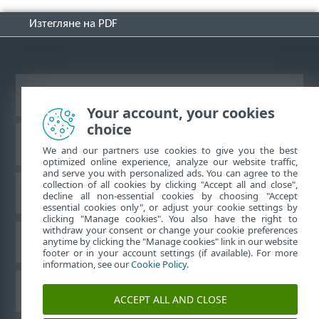
Изтегляне на PDF
Преглед на настолна версия на сайт
Your account, your cookies
choice
База със знания на ESET
We and our partners use cookies to give you the best
optimized online experience, analyze our website traffic,
and serve you with personalized ads. You can agree to the
collection of all cookies by clicking "Accept all and close",
Форум на ESET
decline all non-essential cookies by choosing "Accept
essential cookies only", or adjust your cookie settings by
clicking "Manage cookies". You also have the right to
withdraw your consent or change your cookie preferences
Регионална поддръжка
anytime by clicking the "Manage cookies" link in our website
footer or in your account settings (if available). For more
information, see our
Cookie Policy
.
Управление на бисквитките
ACCEPT ALL AND CLOSE