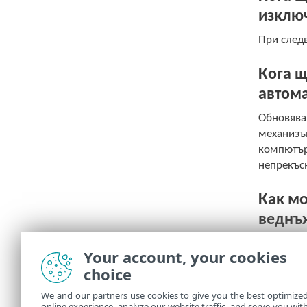
изключ
При следв
Кога щ
автом
Обновява
механизъм
компютъра
непрекъсн
Как мо
веднъж
обнов
Your account, your cookies
Можете да
choice
щракнете
отразяват
We and our partners use cookies to give you the best optimize
online experience, analyze our website traffic, and serve you wit