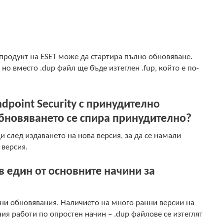
продукт на ESET може да стартира пълно обновяване.
но вместо .dup файл ще бъде изтеглен .fup, който е по-
.
dpoint Security с принудително
обновяването се спира принудително?
 след издаването на нова версия, за да се намали
 версия.
 един от основните начини за
ни обновявания. Наличието на много ранни версии на
ия работи по опростен начин – .dup файлове се изтеглят