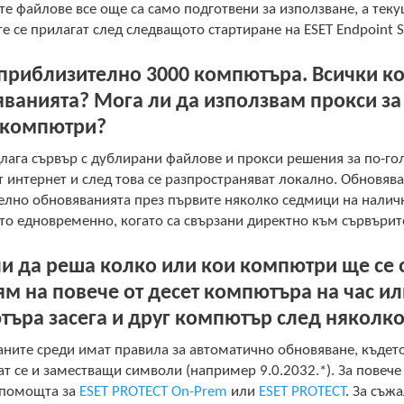
е файлове все още са само подготвени за използване, а тек
 се прилагат след следващото стартиране на ESET Endpoint Se
приблизително 3000 компютъра. Всички к
ванията? Мога ли да използвам прокси за
 компютри?
лага сървър с дублирани файлове и прокси решения за по-го
 интернет и след това се разпространяват локално. Обновява
лно обновяванията през първите няколко седмици на налично
то едновременно, когато са свързани директно към сървърите
и да реша колко или кои компютри ще се 
ям на повече от десет компютъра на час и
ъра засега и друг компютър след няколко
ните среди имат правила за автоматично обновяване, където
т се и заместващи символи (например 9.0.2032.*). За повеч
 помощта за
ESET PROTECT On-Prem
или
ESET PROTECT
. За съж