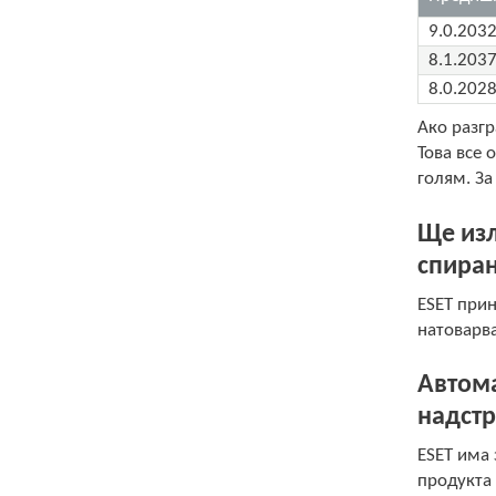
9.0.2032
8.1.2037
8.0.2028
Ако разг
Това все 
голям. За
Ще изл
спиран
ESET прин
натоварва
Автома
надстр
ESET има
продукта 