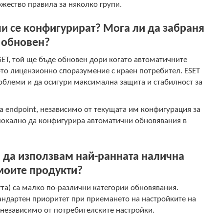
жество правила за няколко групи.
и се конфигурират? Мога ли да забраня
е обновен?
ESET, той ще бъде обновен дори когато автоматичните
то лицензионно споразумение с краен потребител. ESET
роблеми и да осигури максимална защита и стабилност за
а endpoint, независимо от текущата им конфигурация за
локално да конфигурира автоматични обновявания в
а да използвам най-ранната налична
 моите продукти?
та) са малко по-различни категории обновявания.
андартен приоритет при приемането на настройките на
 независимо от потребителските настройки.