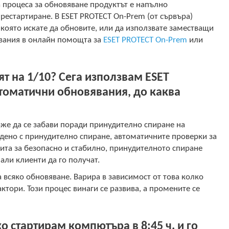
а процеса за обновяване продуктът е напълно
рестартиране. В ESET PROTECT On-Prem (от сървъра)
 която искате да обновите, или да използвате заместващи
явания в онлайн помощта за
ESET PROTECT On-Prem
или
т на 1/10? Сега използвам ESET
автоматични обновявания, до каква
же да се забави поради принудително спиране на
дено с принудително спиране, автоматичните проверки за
чита за безопасно и стабилно, принудителното спиране
али клиенти да го получат.
всяко обновяване. Варира в зависимост от това колко
ктори. Този процес винаги се развива, а промените се
о стартирам компютъра в 8:45 ч. и го