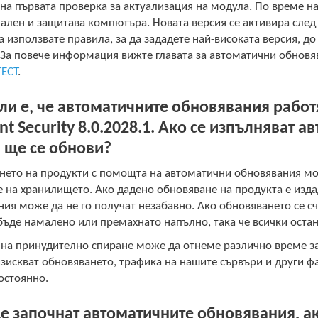
на първата проверка за актуализация на модула. По време н
лен и защитава компютъра. Новата версия се активира след 
 използвате правила, за да зададете най-високата версия, до
 За повече информация вижте главата за автоматични обнов
TECT
.
ли е, че автоматичните обновявания работя
nt Security 8.0.2028.1. Ако се изпълняват 
 ще се обнови?
нето на продукти с помощта на автоматични обновявания мо
 на хранилището. Ако дадено обновяване на продукта е изда
ия може да не го получат незабавно. Ако обновяването се с
ъде намалено или премахнато напълно, така че всички остан
на принудително спиране може да отнеме различно време за 
зискват обновяването, трафика на нашите сървъри и други фа
остоянно.
е започнат автоматичните обновявания, ак