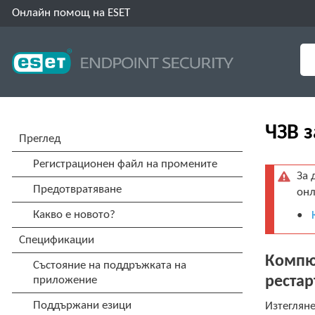
Онлайн помощ на ESET
ЧЗВ 
За 
онл
Компют
рестар
Изтегляне