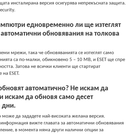
ущата инсталирана версия осигурява непрекъсната защита.
curity.
омпютри едновременно ли ще изтеглят
 автоматични обновявания на толкова
леми мрежи, така че обновяванията се изтеглят само
нията са по-малки, обикновено 5 – 10 MB, и ESET ще спре
стта. Затова не всички клиенти ще стартират
 на ESET.
обновят автоматично? Не искам да
ли искам да обновя само десет
 дни.
 може да зададете най-високата желана версия.
е информация вижте главата за автоматични обновявания
аление, в момента няма други налични опции за