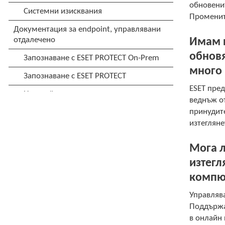
обновенит
Промените
Имам 
обновя
много
ESET пред
веднъж от
принудите
изтегляне
Мога л
изтегл
компют
Управлява
Поддържа
в онлайн