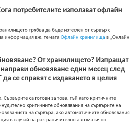
Кога потребителите използват офлайн
ранилището трябва да бъде изтеглен от сървър с
лна информация вж. темата
Офлайн хранилища
в „Онлайн
 обновяване? От хранилището? Изпращат
а направи обновяване един месец след
 да се справят с издаването в целия
 Сървърите са готови за това, тъй като критичните
ринудително критичните обновявания на сървърите на
новяванията на сървъра, ако автоматичните обновявания
кция в случай на разграничително автоматично