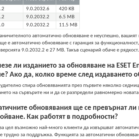
.2
9.0.2032.6
420 KB
.2
9.0.2032.2
6.5 MB
.0
9.0.2032.2
11.5 MB
раничителното автоматично обновяване е неуспешно, вашият 
още е автоматично обновяване с гаранция за функционалност, 
 версията 9.0.2032.2 е 27 MB. Такъв сценарий обаче е рядкост
езе ли изданието за обновяване на ESET En
е? Ако да, колко време след издаването 
удително спира обновяванията през първите няколко седмици
нето на сървърите ни и да се разпредели равномерно новата
тичните обновявания ще се превърнат ли в
ойване. Как работят в подробности?
 за цел възможно най-много клиенти да извършват автоматич
е трудно за поддръжка. Функцията за автоматични обновяван