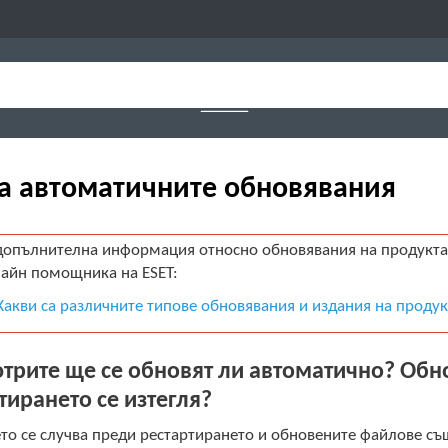
за автоматичните обновявания
допълнителна информация относно обновявания на продукта в 
айн помощника на ESET:
Какви са различните типове обновявания и издания на продук
рите ще се обновят ли автоматично? Обн
тирането се изтегля?
то се случва преди рестартирането и обновените файлове същ