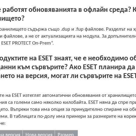
 работят обновяванията в офлайн среда? 
лището?
анилището съдържа също .dup и .fup файлове. Разделът на х
и файлове, а не от актуализацията на модула. За допълните
 ESET PROTECT On-Prem“.
одуктите на ESET знаят, че е необходимо
данни към сървърите? Ако ESET планира д
нето на версия, могат ли сървърите на ESET
е на ESET изтеглят автоматични обновявания от хранилището.
ия са големи само няколко килобайта. ESET няма да спре п
ето. Въпреки това има опция за принудително спиране на об
еми. В таблицата по-долу има примери за размерите на коре
не:
а версия
Нова версия
Размер