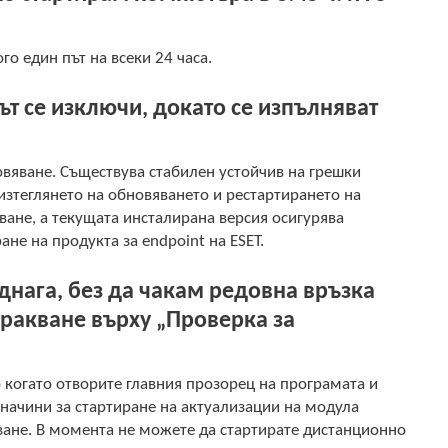
о един път на всеки 24 часа.
т се изключи, докато се изпълняват
вяване. Съществува стабилен устойчив на грешки
изтеглянето на обновяването и рестартирането на
ане, а текущата инсталирана версия осигурява
не на продукта за endpoint на ESET.
днага, без да чакам редовна връзка
щракване върху „Проверка за
 когато отворите главния прозорец на програмата и
 начини за стартиране на актуализации на модула
ване. В момента не можете да стартирате дистанционно