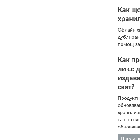
Как ще
храни
Офлайн хр
дублиран
помощ за
Как пр
ли се 
издава
свят?
Продуктит
обновяван
хранилищ
са по-гол
обновява
Предишн