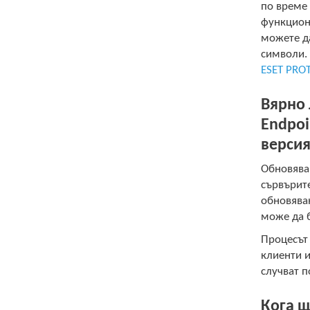
по време 
функциона
можете да
символи.
ESET PRO
Вярно 
Endpoi
версия
Обновява
сървърите
обновяван
може да б
Процесът 
клиенти и
случват п
Кога щ