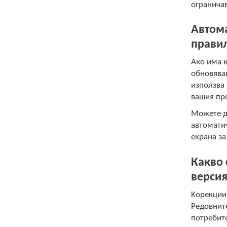
огранича
Автома
правил
Ако има к
обновява
използва
вашия про
Можете да
автомати
екрана за
Какво 
версия
Kорекции 
Редовните
потребите