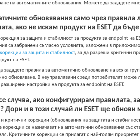
ване на автоматичните обновявания. Можете да зададете мно
тичните обновявания само чрез правила л
ата, ако не искам продукт на ESET да бъд
орекция за защита и стабилност за продукта за endpoint на 
ния са забранени съгласно условията, изложени в приложимо
корекции за защита и стабилност
, за да разреши критични п
дукт на ESET.
 зададете правила за автоматично обновяване на всяка груп
чно обновяване. В неуправлявани среди потребителят може 
 разширени настройки на продукта за endpoint на ESET.
се случва, ако конфигурирам правилата, з
? Дори и в този случай ли ESET ще обнови
и критични корекции (обновявания на защитата и стабилност
 корекции се назначават на автоматични обновявания със ст
ля. Критичните корекции се прилагат с най-голям приоритет