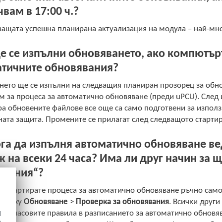
вам в 17:00 ч.?
ащата успешна планирана актуализация на модула – най-мног
е се изпълни обновяването, ако компютъръ
атичните обновявания?
нето ще се изпълни на следващия планиран прозорец за обно
 за процеса за автоматично обновяване (преди uPCU). След 
 обновените файлове все още са само подготвени за използв
ата защита. Промените се прилагат след следващото стартира
га да изпълня автоматично обновяване ве
 на всеки 24 часа? Има ли друг начин за 
явания“?
 стартирате процеса за автоматично обновяване ръчно само
 върху
Обновяване
>
Проверка за обновявания
. Всички други
 24-часовите правила в разписанието за автоматично обновя
d
h