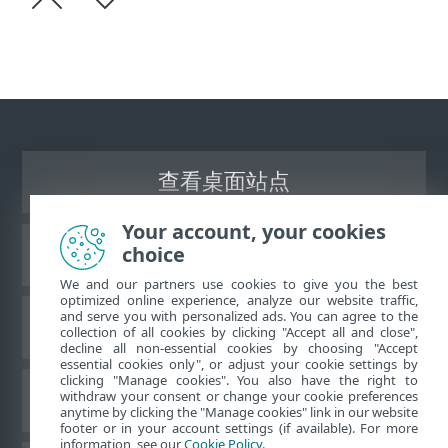
查看桌面站点
Your account, your cookies
choice
ESET 知识库
We and our partners use cookies to give you the best
optimized online experience, analyze our website traffic,
and serve you with personalized ads. You can agree to the
ESET 论坛
collection of all cookies by clicking "Accept all and close",
decline all non-essential cookies by choosing "Accept
essential cookies only", or adjust your cookie settings by
clicking "Manage cookies". You also have the right to
withdraw your consent or change your cookie preferences
区域支持
anytime by clicking the "Manage cookies" link in our website
footer or in your account settings (if available). For more
information, see our
Cookie Policy
.