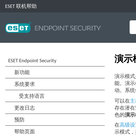
ESET 联机帮助
演示
演示模式
能。演示
动。系统
可以在
主
存在潜在
色的
演示
在
高级设
示模式，