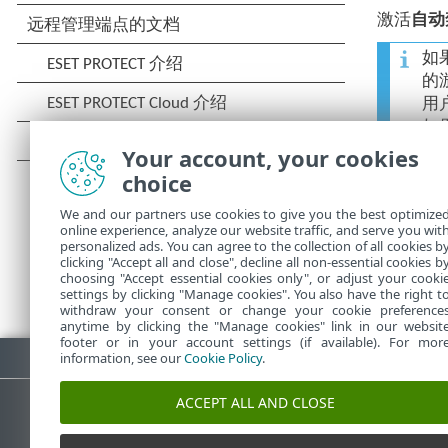
激活
自动
如
的
用
如
解
Your account, your cookies
choice
We and our partners use cookies to give you the best optimize
online experience, analyze our website traffic, and serve you wit
personalized ads. You can agree to the collection of all cookies b
clicking "Accept all and close", decline all non-essential cookies b
choosing "Accept essential cookies only", or adjust your cooki
settings by clicking "Manage cookies". You also have the right t
withdraw your consent or change your cookie preference
anytime by clicking the "Manage cookies" link in our websit
footer or in your account settings (if available). For mor
下载 PDF
information, see our
Cookie Policy
.
ACCEPT ALL AND CLOSE
ESET 知识库