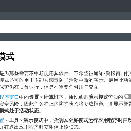
模式
是为那些需要不中断使用其软件、不希望被通知/警报窗口打扰
模式还可以用于不能被病毒防护活动中断的演示。启用此功
保护仍在后台运行，但是不需要任何用户交互。
程序窗口
中的
设置
>
计算机
下，通过单击
演示模式
旁边的
安全风险，因此任务栏上的防护状态将变成橙色，并显示警
模式处于活动状态
。
置
>
工具
>
演示模式
中，激活
以全屏模式运行应用程序时自
并在退出应用程序时立即停止该模式。