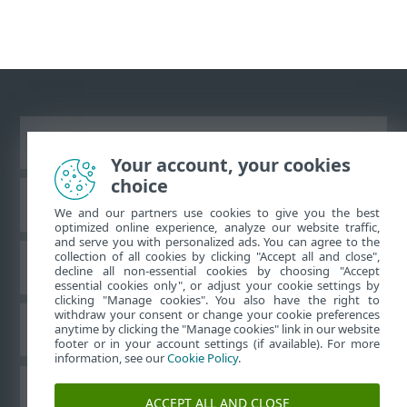
Se fullversjon av siden
Your account, your cookies
choice
ESET Kunnskapsbase
We and our partners use cookies to give you the best
optimized online experience, analyze our website traffic,
and serve you with personalized ads. You can agree to the
collection of all cookies by clicking "Accept all and close",
ESET Forum
decline all non-essential cookies by choosing "Accept
essential cookies only", or adjust your cookie settings by
clicking "Manage cookies". You also have the right to
withdraw your consent or change your cookie preferences
Lokal støtte
anytime by clicking the "Manage cookies" link in our website
footer or in your account settings (if available). For more
information, see our
Cookie Policy
.
Administrer informasjonskapsler
ACCEPT ALL AND CLOSE