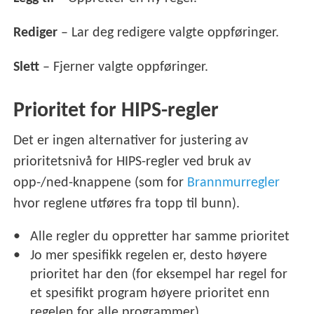
Rediger
– Lar deg redigere valgte oppføringer.
Slett
– Fjerner valgte oppføringer.
Prioritet for HIPS-regler
Det er ingen alternativer for justering av
prioritetsnivå for HIPS-regler ved bruk av
opp-/ned-knappene (som for
Brannmurregler
hvor reglene utføres fra topp til bunn).
Alle regler du oppretter har samme prioritet
Jo mer spesifikk regelen er, desto høyere
prioritet har den (for eksempel har regel for
et spesifikt program høyere prioritet enn
regelen for alle programmer)