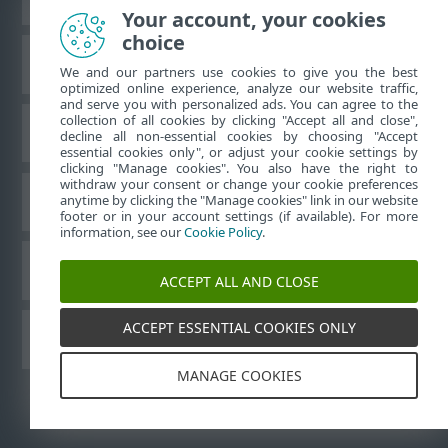
Your account, your cookies
choice
ESET Kunnskapsbase
We and our partners use cookies to give you the best
optimized online experience, analyze our website traffic,
and serve you with personalized ads. You can agree to the
collection of all cookies by clicking "Accept all and close",
ESET Forum
decline all non-essential cookies by choosing "Accept
essential cookies only", or adjust your cookie settings by
clicking "Manage cookies". You also have the right to
withdraw your consent or change your cookie preferences
Lokal støtte
anytime by clicking the "Manage cookies" link in our website
footer or in your account settings (if available). For more
information, see our
Cookie Policy
.
Administrer informasjonskapsler
ACCEPT ALL AND CLOSE
ACCEPT ESSENTIAL COOKIES ONLY
ESET brukerveiledninger
MANAGE COOKIES
©
1992-2026
ESET, spol. s r.o. – Med enerett.