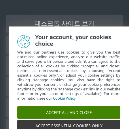
데스크톱 사이트 보기
Your account, your cookies
choice
ESET 지식 베이스
We and our partners use cookies to give you the best
optimized online experience, analyze our website traffic,
and serve you with personalized ads. You can agree to the
ESET 포럼
collection of all cookies by clicking "Accept all and close",
decline all non-essential cookies by choosing "Accept
essential cookies only", or adjust your cookie settings by
clicking "Manage cookies". You also have the right to
withdraw your consent or change your cookie preferences
국가별 지원
anytime by clicking the "Manage cookies" link in our website
footer or in your account settings (if available). For more
information, see our
Cookie Policy
.
쿠키 관리
ACCEPT ALL AND CLOSE
ACCEPT ESSENTIAL COOKIES ONLY
ESET 사용자 설명서