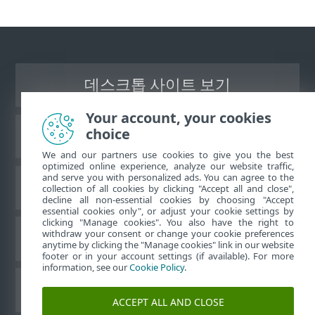
데스크톱 사이트 보기
Your account, your cookies
choice
ESET 지식 베이스
We and our partners use cookies to give you the best
optimized online experience, analyze our website traffic,
and serve you with personalized ads. You can agree to the
ESET 포럼
collection of all cookies by clicking "Accept all and close",
decline all non-essential cookies by choosing "Accept
essential cookies only", or adjust your cookie settings by
clicking "Manage cookies". You also have the right to
withdraw your consent or change your cookie preferences
국가별 지원
anytime by clicking the "Manage cookies" link in our website
footer or in your account settings (if available). For more
information, see our
Cookie Policy
.
쿠키 관리
ACCEPT ALL AND CLOSE