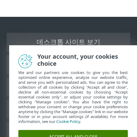
데스크톱 사이트 보기
Your account, your cookies
choice
ESET 지식 베이스
We and our partners use cookies to give you the best
optimized online experience, analyze our website traffic,
and serve you with personalized ads. You can agree to the
ESET 포럼
collection of all cookies by clicking "Accept all and close",
decline all non-essential cookies by choosing "Accept
essential cookies only", or adjust your cookie settings by
clicking "Manage cookies". You also have the right to
withdraw your consent or change your cookie preferences
국가별 지원
anytime by clicking the "Manage cookies" link in our website
footer or in your account settings (if available). For more
information, see our
Cookie Policy
.
쿠키 관리
ACCEPT ALL AND CLOSE