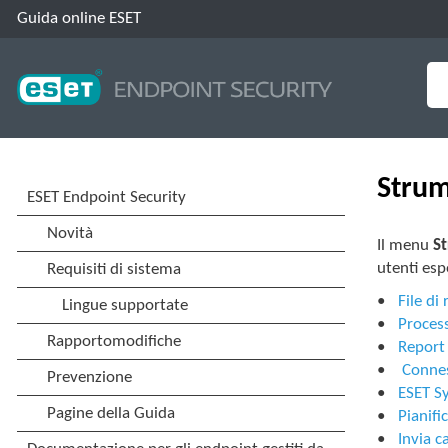
Guida online ESET
Strum
Il menu
S
utenti espe
File di
Process
Report 
Connes
ESET S
Pianifi
Invia c