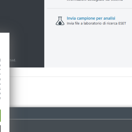
d
h
y
y
e
o
s
e
e