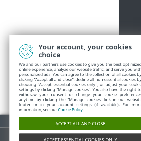
Your account, your cookies
choice
We and our partners use cookies to give you the best optimize
online experience, analyze our website traffic, and serve you wit
personalized ads. You can agree to the collection of all cookies b
clicking "Accept all and close", decline all non-essential cookies b
choosing "Accept essential cookies only", or adjust your cooki
settings by clicking "Manage cookies". You also have the right t
withdraw your consent or change your cookie preference
anytime by clicking the "Manage cookies" link in our websit
footer or in your account settings (if available). For mor
information, see our
Cookie Policy
.
Scarica PDF
ACCEPT ALL AND CLOSE
ACCEPT ESSENTIAL COOKIES ONLY