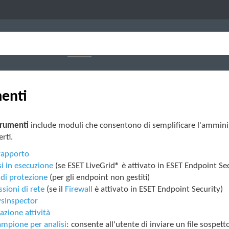
enti
trumenti
include moduli che consentono di semplificare l'amminis
rti.
 rapporto
i in esecuzione
(se ESET LiveGrid® è attivato in ESET Endpoint Sec
di protezione
(per gli endpoint non gestiti)
sioni di rete
(se il
Firewall
è attivato in ESET Endpoint Security)
ysInspector
cazione attività
ampione per analisi
: consente all'utente di inviare un file sospett