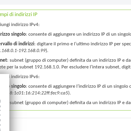
mpi di indirizzi IP
iungi indirizzo IPv4:
irizzo singolo
: consente di aggiungere un indirizzo IP di un sing
rvallo di indirizzi
: digitare il primo e l’ultimo indirizzo IP per spe
.168.0.1-192.168.0.99
).
net
: subnet (gruppo di computer) definita da un indirizzo IP e
rete per la subnet 192.168.1.0. Per escludere l’intera subnet, digi
iungi indirizzo IPv6:
irizzo singolo
: consente di aggiungere l’indirizzo IP di un singol
1:718:1c01:16:214:22ff:fec9:ca5
).
d
net
: subnet (gruppo di computer) definita da un indirizzo IP e
h
y
y
e
o
s