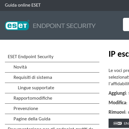
Guida online ESET
IP esc
Le voci pr
selezionat
l'affidabili
Aggiungi
:
Modifica
:
Rimuovi
: