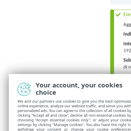
Ese
Agg
Ind
Inte
192
Sub
di 
Agg
Your account, your cookies
Ind
choice
200
We and our partners use cookies to give you the best optimize
Sub
online experience, analyze our website traffic, and serve you wit
personalized ads. You can agree to the collection of all cookies b
clicking "Accept all and close", decline all non-essential cookies b
choosing "Accept essential cookies only", or adjust your cooki
settings by clicking "Manage cookies". You also have the right t
withdraw your consent or change your cookie preference