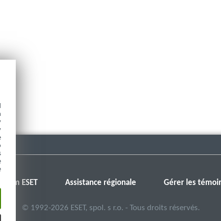
d
h
y
y
e
o
s
e
e
Forum ESET
Assistance régionale
Gérer les témoi
©
1992-2026
ESET, spol. s r.o. - Tous droits réservés.