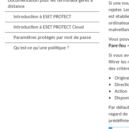
Si une nou
rejeter. L
est établi
ordinateur
malveillan
Vous pouve
Pare-feu
Si vous av
filtrer les
des critèr
Origine
Directi
Action
Disponi
Par défaut
regard de
prédéfinie