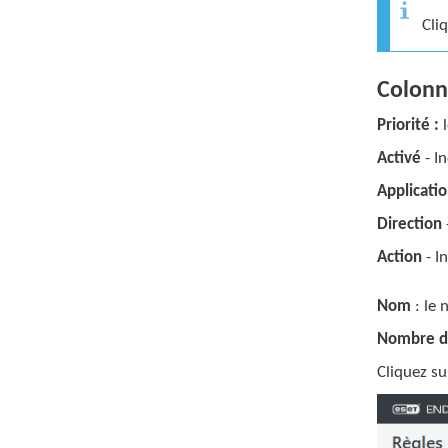
Cli
Colonn
Priorité :
l
Activé
- I
Applicati
Direction
Action
- I
Nom
: le 
Nombre d’
Cliquez su