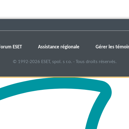
Forum ESET
Assistance régionale
Gérer les témoi
©
1992-2026
ESET, spol. s r.o. - Tous droits réservés.