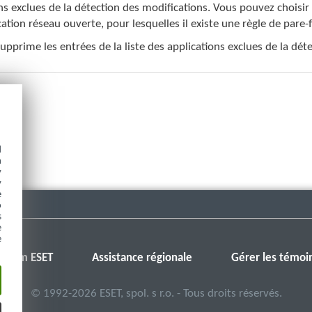
ns exclues de la détection des modifications. Vous pouvez choisir
tion réseau ouverte, pour lesquelles il existe une règle de pare
upprime les entrées de la liste des applications exclues de la dét
d
h
y
y
e
o
s
e
e
Forum ESET
Assistance régionale
Gérer les témoi
©
1992-2026
ESET, spol. s r.o. - Tous droits réservés.