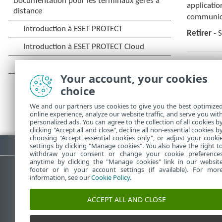
applicatio
communica
Retirer
- S
Your account, your cookies
choice
We and our partners use cookies to give you the best optimize
online experience, analyze our website traffic, and serve you wit
personalized ads. You can agree to the collection of all cookies b
clicking "Accept all and close", decline all non-essential cookies b
choosing "Accept essential cookies only", or adjust your cooki
Télécharger le PDF
settings by clicking "Manage cookies". You also have the right t
withdraw your consent or change your cookie preference
anytime by clicking the "Manage cookies" link in our websit
footer or in your account settings (if available). For mor
information, see our
Cookie Policy
.
Base de connaissances ESET
ACCEPT ALL AND CLOSE