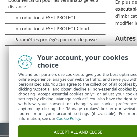
En plus de
exécutabl
d'imbricat
modifier l
Autres
Heuristiqu
Your account, your cookies
cette opt
choice
réduire l'
Heuristiqu
We and our partners use cookies to give you the best optimize
online experience, analyze our website traffic, and serve you wit
environne
personalized ads. You can agree to the collection of all cookies b
clicking "Accept all and close", decline all non-essential cookies b
choosing "Accept essential cookies only", or adjust your cooki
settings by clicking "Manage cookies". You also have the right t
withdraw your consent or change your cookie preference
anytime by clicking the "Manage cookies" link in our websit
footer or in your account settings (if available). For mor
information, see our
Cookie Policy
.
Télécharger le PDF
ACCEPT ALL AND CLOSE