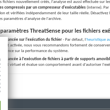
s fichiers nouvellement créés, l'analyse est aussi effectuée sur le
es compressés par un compresseur d'exécutables
(interne). Par
ion et vérifiées indépendamment de leur taille réelle. Désactivez 
es paramètres d'analyse de l'archive.
 paramètres ThreatSense pour les fichiers ex
e avancée sur l'exécution du fichier
- Par défaut, l
'heuristique 
ion est activée, nous vous recommandons fortement de conserver 
incidence sur la performance du système.
e avancée à l'exécution de fichiers à partir de supports amovib
d
h
ment virtuel et évalue son comportement avant d'autoriser l'exé
y
y
e
o
s
e
e