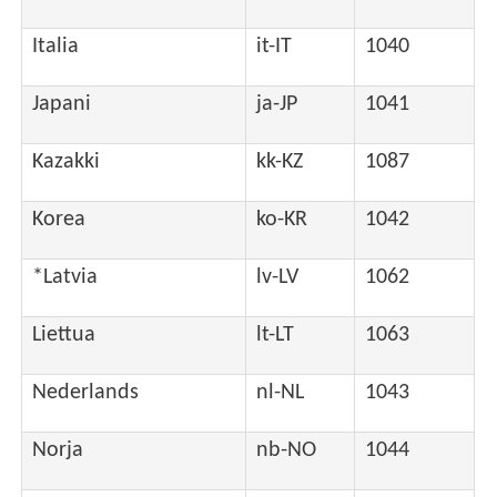
Italia
it-IT
1040
Japani
ja-JP
1041
Kazakki
kk-KZ
1087
Korea
ko-KR
1042
*Latvia
lv-LV
1062
Liettua
lt-LT
1063
Nederlands
nl-NL
1043
Norja
nb-NO
1044