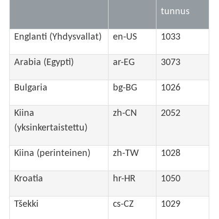
tunnus
Englanti (Yhdysvallat)
en-US
1033
Arabia (Egypti)
ar-EG
3073
Bulgaria
bg-BG
1026
Kiina
zh-CN
2052
(yksinkertaistettu)
Kiina (perinteinen)
zh-TW
1028
Kroatia
hr-HR
1050
Tšekki
cs-CZ
1029