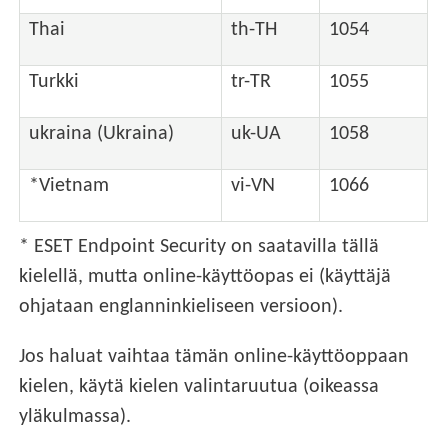
Thai
th-TH
1054
Turkki
tr-TR
1055
ukraina (Ukraina)
uk-UA
1058
*Vietnam
vi-VN
1066
* ESET Endpoint Security on saatavilla tällä
kielellä, mutta online-käyttöopas ei (käyttäjä
ohjataan englanninkieliseen versioon).
Jos haluat vaihtaa tämän online-käyttöoppaan
kielen, käytä kielen valintaruutua (oikeassa
yläkulmassa).