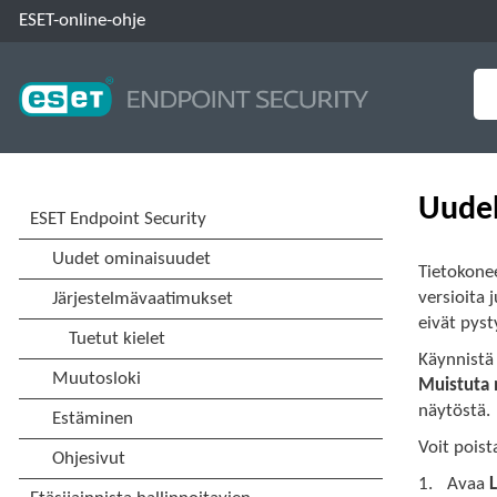
ESET-online-ohje
Uudel
Tietokonee
versioita 
eivät pys
Käynnistä
Muistuta
näytöstä.
Voit poist
Avaa