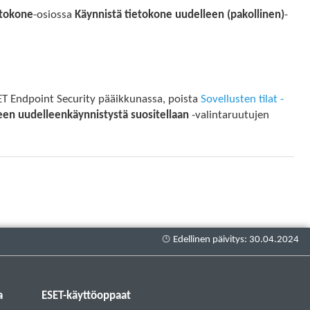
etokone
-osiossa
Käynnistä tietokone uudelleen (pakollinen)
-
SET Endpoint Security pääikkunassa, poista
Sovellusten tilat -
en uudelleenkäynnistystä suositellaan
-valintaruutujen
a
ESET-käyttöoppaat