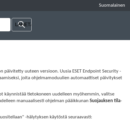
Suomalainen
 päivitetty uuteen versioon. Uusia ESET Endpoint Security -
rjaamiseksi, joita ohjelmamoduulien automaattiset päivitykset
aiot käynnistää tietokoneen uudelleen myöhemmin, valitse
udelleen manuaalisesti ohjelman pääikkunan
Suojauksen tila
-
uositellaan" -hälytyksen käytöstä seuraavasti: