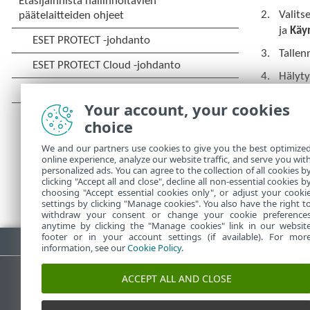
Valits
ja
Käyn
Tallen
Hälyty
(valin
Your account, your cookies
ikkun
choice
valinn
We and our partners use cookies to give you the best optimize
online experience, analyze our website traffic, and serve you wit
personalized ads. You can agree to the collection of all cookies b
clicking "Accept all and close", decline all non-essential cookies b
choosing "Accept essential cookies only", or adjust your cooki
settings by clicking "Manage cookies". You also have the right t
withdraw your consent or change your cookie preference
anytime by clicking the "Manage cookies" link in our websit
footer or in your account settings (if available). For mor
Lataa PDF
information, see our
Cookie Policy
.
ACCEPT ALL AND CLOSE
ESET-tietämyskanta