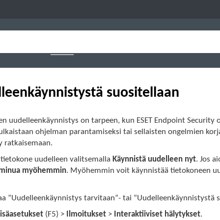
leenkäynnistystä suositellaan
n uudelleenkäynnistys on tarpeen, kun ESET Endpoint Security on
julkaistaan ohjelman parantamiseksi tai sellaisten ongelmien ko
ty ratkaisemaan.
 tietokone uudelleen valitsemalla
Käynnistä uudelleen nyt
. Jos 
 minua myöhemmin
. Myöhemmin voit käynnistää tietokoneen u
aa ”Uudelleenkäynnistys tarvitaan”- tai ”Uudelleenkäynnistystä s
Lisäasetukset
(F5) >
Ilmoitukset
>
Interaktiiviset hälytykset
.