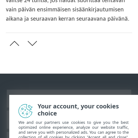
valitse 24 tuntia, jos haluat suorittaa tehtävän
vain päivän ensimmäisen sisäänkirjautumisen
aikana ja seuraavan kerran seuraavana päivänä.
Näytä tietokonesivusto
Your account, your cookies
choice
ESET-tietämyskanta
We and our partners use cookies to give you the best
optimized online experience, analyze our website traffic,
and serve you with personalized ads. You can agree to the
collection of all cookies by clicking "Accept all and close",