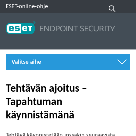
ESET-online-ohje
Valitse aihe
Tehtävän ajoitus –
Tapahtuman
käynnistämänä
Tehtävä käynnistetään jossakin seuraavista