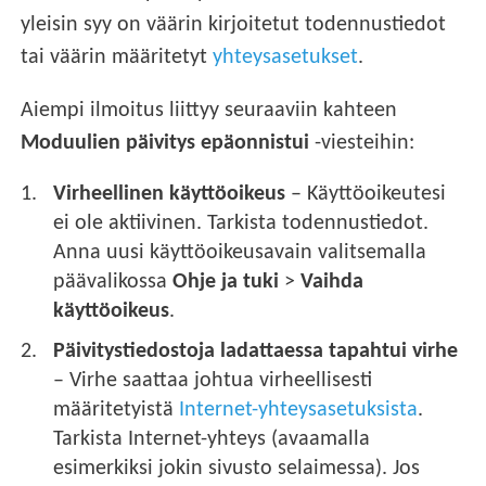
yleisin syy on väärin kirjoitetut todennustiedot
tai väärin määritetyt
yhteysasetukset
.
Aiempi ilmoitus liittyy seuraaviin kahteen
Moduulien päivitys epäonnistui
-viesteihin:
Virheellinen käyttöoikeus
– Käyttöoikeutesi
ei ole aktiivinen. Tarkista todennustiedot.
Anna uusi käyttöoikeusavain valitsemalla
päävalikossa
Ohje ja tuki
>
Vaihda
käyttöoikeus
.
Päivitystiedostoja ladattaessa tapahtui virhe
– Virhe saattaa johtua virheellisesti
määritetyistä
Internet-yhteysasetuksista
.
Tarkista Internet-yhteys (avaamalla
esimerkiksi jokin sivusto selaimessa). Jos