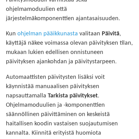
Päivitysmoduuli varmistaa sekä
ohjelmamoduulien että
järjestelmäkomponenttien ajantasaisuuden.
Kun
ohjelman pääikkunasta
valitaan
Päivitä
,
käyttäjä näkee voimassa olevan päivityksen tilan,
mukaan lukien edellisen onnistuneen
päivityksen ajankohdan ja päivitystarpeen.
Automaattisten päivitysten lisäksi voit
käynnistää manuaalisen päivityksen
napsauttamalla
Tarkista päivitykset
.
Ohjelmamoduulien ja -komponenttien
säännöllinen päivittäminen on keskeistä
haitallisen koodin vastaisen suojautumisen
kannalta. Kiinnitä erityistä huomiota