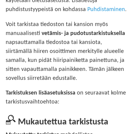
käytetään oletusasetusta. Lisätietoja
puhdistustyypeistä on kohdassa
Puhdistaminen
.
Voit tarkistaa tiedoston tai kansion myös
manuaalisesti
vetämis- ja pudotustarkistuksella
napsauttamalla tiedostoa tai kansiota,
siirtämällä hiiren osoittimen merkitylle alueelle
samalla, kun pidät hiiripainiketta painettuna, ja
sitten vapauttamalla painikkeen. Tämän jälkeen
sovellus siirretään edustalle.
Tarkistuksen lisäasetuksissa
on seuraavat kolme
tarkistusvaihtoehtoa:
Mukautettua tarkistusta