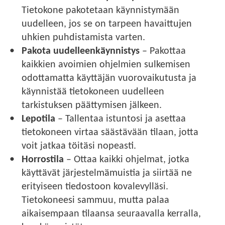
Tietokone pakotetaan käynnistymään
uudelleen, jos se on tarpeen havaittujen
uhkien puhdistamista varten.
Pakota uudelleenkäynnistys
– Pakottaa
kaikkien avoimien ohjelmien sulkemisen
odottamatta käyttäjän vuorovaikutusta ja
käynnistää tietokoneen uudelleen
tarkistuksen päättymisen jälkeen.
Lepotila
– Tallentaa istuntosi ja asettaa
tietokoneen virtaa säästävään tilaan, jotta
voit jatkaa töitäsi nopeasti.
Horrostila
– Ottaa kaikki ohjelmat, jotka
käyttävät järjestelmämuistia ja siirtää ne
erityiseen tiedostoon kovalevylläsi.
Tietokoneesi sammuu, mutta palaa
aikaisempaan tilaansa seuraavalla kerralla,