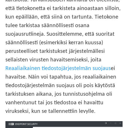
kansioita. Turvallisuuden kannalta on oleellista,
että tietokonetta ei tarkisteta ainoastaan silloin,
kun epäillään, että siinä on tartunta. Tietokone
tulee tarkistaa säännöllisesti osana
suojausrutiineja. Suosittelemme, että suoritat
säännöllisesti (esimerkiksi kerran kuussa)
perusteelliset tarkistukset järjestelmällesi
sellaisten virusten havaitsemiseksi, joita
Reaaliaikainen tiedostojärjestelmän suojaus
ei
havaitse. Näin voi tapahtua, jos reaaliaikainen
tiedostojärjestelmän suojaus oli pois käytöstä
tarkistuksen aikana, jos tunnistusohjelma oli
vanhentunut tai jos tiedostoa ei havaittu
virukseksi, kun se tallennettiin levylle.