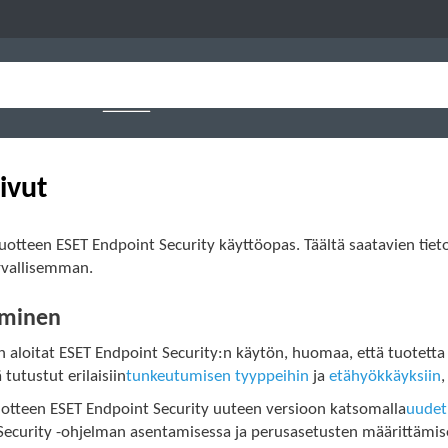
ivut
otteen ESET Endpoint Security käyttöopas. Täältä saatavien tietoj
urvallisemman.
aminen
n aloitat ESET Endpoint Security:n käytön, huomaa, että tuotett
 tutustut erilaisiin
tunkeutumisen tyyppeihin
ja
etähyökkäyksiin
,
uotteen ESET Endpoint Security uuteen versioon katsomalla
uudet
Security -ohjelman asentamisessa ja perusasetusten määrittämis