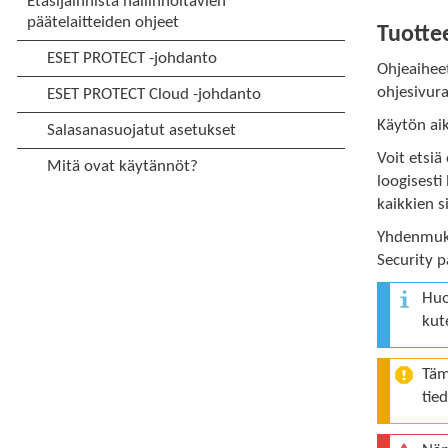
Tuotte
Ohjeaiheet
ohjesivur
Käytön ai
Voit etsiä
loogisesti
kaikkien s
Yhdenmuka
Security 
Huo
kut
Täm
tied