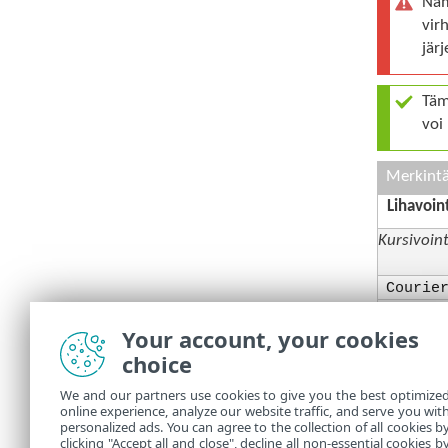
Näm
vir
jär
Täm
voi
Merkint
Lihavoin
Kursivoint
Courie
Hyperlin
Your account, your cookies
choice
%Progra
Online-oh
We and our partners use cookies to give you the best optimize
online experience, analyze our website traffic, and serve you wit
toiminnas
personalized ads. You can agree to the collection of all cookies b
clicking "Accept all and close", decline all non-essential cookies b