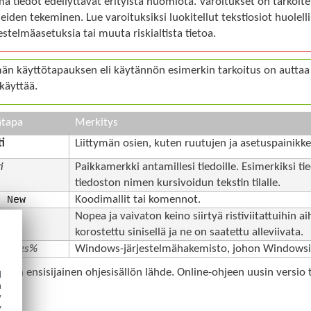
ä tiedot edellyttävät erityistä huomiota. Varoitukset on tarkoitet
heiden tekeminen. Lue varoituksiksi luokitellut tekstiosiot huolelli
jestelmäasetuksia tai muuta riskialtista tietoa.
än käyttötapauksen eli käytännön esimerkin tarkoitus on auttaa
 käyttää.
ätapa
Merkitys
ti
Liittymän osien, kuten ruutujen ja asetuspainikke
i
Paikkamerkki antamillesi tiedoille. Esimerkiksi tie
tiedoston nimen kursivoidun tekstin tilalle.
Koodimallit tai komennot.
r New
kki
Nopea ja vaivaton keino siirtyä ristiviitattuihin ai
korostettu sinisellä ja ne on saatettu alleviivata.
mFiles%
Windows-järjestelmähakemisto, johon Windowsii
je
on ensisijainen ohjesisällön lähde. Online-ohjeen uusin versio 
d
h
sa.
y
y