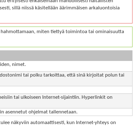
tu erityisesti ehkäisemään mahdollisesti haitallisten
sesti, sillä niissä käsitellään äärimmäisen arkaluontoisia
 hahmottamaan, miten tiettyä toimintoa tai ominaisuutta
iden, nimet.
dostonimi tai polku tarkoittaa, että sinä kirjoitat polun tai
heisiin tai ulkoiseen Internet-sijaintiin. Hyperlinkit on
n asennetut ohjelmat tallennetaan.
tulee näkyviin automaattisesti, kun Internet-yhteys on