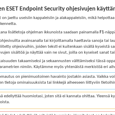
en ESET Endpoint Security ohjesivujen käytt
 on jaettu useisiin kappaleisiin ja alakappaleisiin, mikä helpottaa 
akennetta.
kana lisätietoja ohjelman ikkunoista saadaan painamalla
F1
-näppä
 ohjesivuilta avainsanalla tai kirjoittamalla haettavia sanoja tai 
 liitetty ohjesivuihin, joiden teksti ei kuitenkaan sisällä kyseistä
ivujen sisältöä ja näyttää vain ne sivut, joilla on kyseiset sanat tai
isuuden takaamiseksi ja sekaannusten välttämiseksi tässä oppa
parametrien nimiin. Käytämme myös yhtenäistä merkistöä eri aihe
mautus on pienimuotoinen havainto jostakin asiasta. Vaikka voit 
en tietoja ominaisuuksista tai linkkejä aiheeseen liittyviin tietoihi
ä edellyttää huomiotasi, joten sitä ei kannata ohittaa. Yleensä ky
oista.