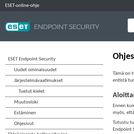
ESET-online-ohje
Ohjes
Tämä on tu
entistä t
Aloitt
Ennen kui
myös, että
Tutustu t
Endpoint 