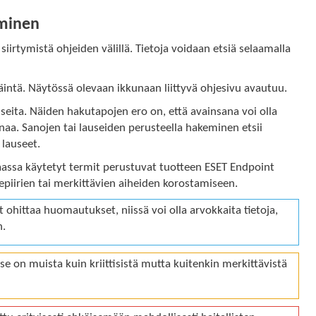
äminen
siirtymistä ohjeiden välillä. Tietoja voidaan etsiä selaamalla
intä. Näytössä olevaan ikkunaan liittyvä ohjesivu avautuu.
lauseita. Näiden hakutapojen ero on, että avainsana voi olla
 sanaa. Sanojen tai lauseiden perusteella hakeminen etsii
 lauseet.
assa käytetyt termit perustuvat tuotteen ESET Endpoint
piirien tai merkittävien aiheiden korostamiseen.
ohittaa huomautukset, niissä voi olla arvokkaita tietoja,
n.
se on muista kuin kriittisistä mutta kuitenkin merkittävistä