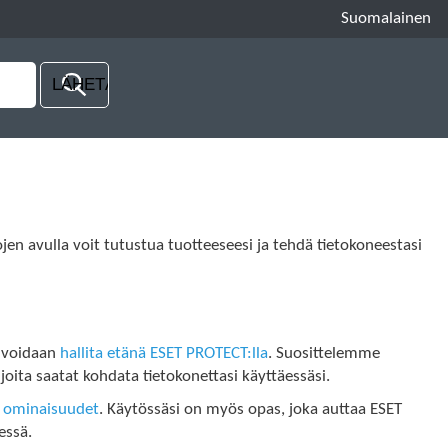
Suomalainen
en avulla voit tutustua tuotteeseesi ja tehdä tietokoneestasi
a voidaan
hallita etänä ESET PROTECT:lla
. Suosittelemme
 joita saatat kohdata tietokonettasi käyttäessäsi.
 ominaisuudet
. Käytössäsi on myös opas, joka auttaa ESET
essä.