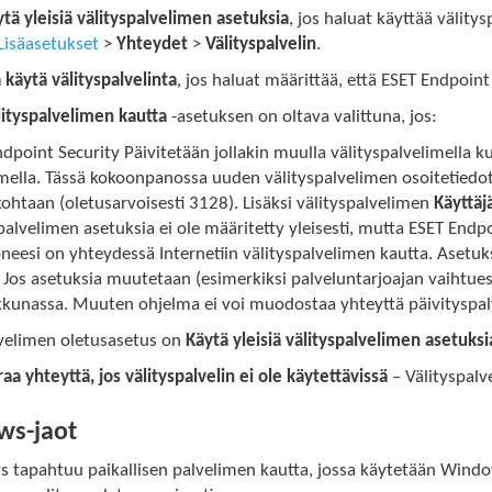
tä yleisiä välityspalvelimen asetuksia
, jos haluat käyttää välit
Lisäasetukset
>
Yhteydet
>
Välityspalvelin
.
 käytä välityspalvelinta
, jos haluat määrittää, että ESET Endpoint 
lityspalvelimen kautta
-asetuksen on oltava valittuna, jos:
dpoint Security Päivitetään jollakin muulla välityspalvelimella 
imella. Tässä kokoonpanossa uuden välityspalvelimen osoitetiedo
kohtaan (oletusarvoisesti 3128). Lisäksi välityspalvelimen
Käyttäj
palvelimen asetuksia ei ole määritetty yleisesti, mutta ESET Endp
neesi on yhteydessä Internetiin välityspalvelimen kautta. Aset
 Jos asetuksia muutetaan (esimerkiksi palveluntarjoajan vaihtuess
kkunassa. Muuten ohjelma ei voi muodostaa yhteyttä päivityspal
lvelimen oletusasetus on
Käytä yleisiä välityspalvelimen asetuksi
aa yhteyttä, jos välityspalvelin ei ole käytettävissä
– Välityspalve
s-jaot
ys tapahtuu paikallisen palvelimen kautta, jossa käytetään Wind