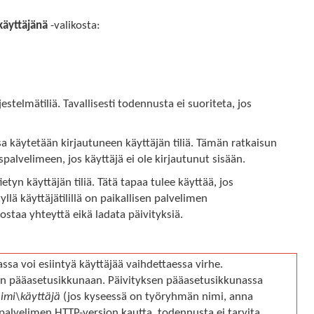
käyttäjänä
-valikosta:
stelmätiliä. Tavallisesti todennusta ei suoriteta, jos
 käytetään kirjautuneen käyttäjän tiliä. Tämän ratkaisun
alvelimeen, jos käyttäjä ei ole kirjautunut sisään.
tyn käyttäjän tiliä. Tätä tapaa tulee käyttää, jos
lä käyttäjätilillä on paikallisen palvelimen
taa yhteyttä eikä ladata päivityksiä.
assa voi esiintyä käyttäjää vaihdettaessa virhe.
sen pääasetusikkunaan. Päivityksen pääasetusikkunassa
imi\käyttäjä
(jos kyseessä on työryhmän nimi, anna
n palvelimen HTTP-version kautta, todennusta ei tarvita.