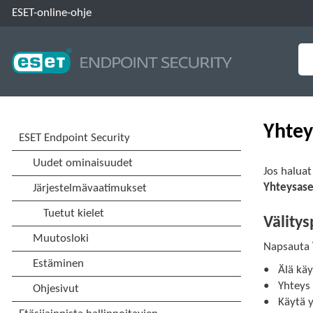
ESET-online-ohje
Yhtey
Jos haluat
Yhteysase
Välitys
Napsauta
Älä käy
Yhteys 
Käytä y