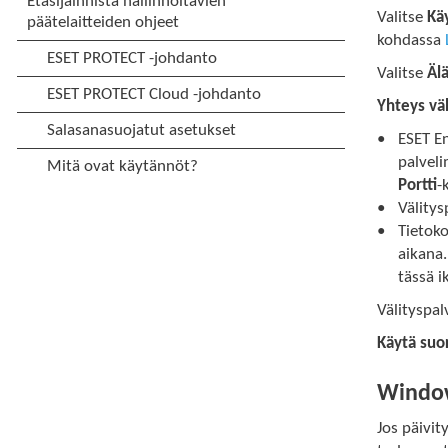
Valitse
Käy
kohdassa
Valitse
Älä
Yhteys vä
ESET En
palvel
Portti
-
Välitys
Tietoko
aikana.
tässä i
Välityspa
Käytä suor
Window
Jos päivit