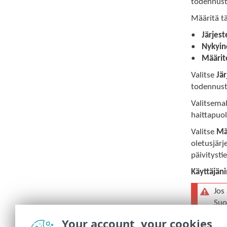
todennusta
Määritä tä
Järjest
Nykyin
Määrite
Valitse
Jär
todennusti
Valitsema
haittapuol
Valitse
Mä
oletusjärj
päivitysti
Käyttäjän
Jos
Suo
tod
Your account, your cookies
työ