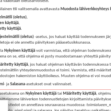
 vaaditaan oletusarvoisesti.
llainen tili valitsemalla avattavasta
Muodosta lähiverkkoyhteys 
elmätili (oletus)
,
en käyttäjä
,
tty käyttäjä
.
jestelmätili (oletus)
-asetus, jos haluat käyttää todennukseen järje
etoja ei ole annettu päivityksen pääasetusikkunassa.
lla
Nykyinen käyttäjä
voit varmistaa, että ohjelman todennuksessa
ena on se, että ohjelma ei pysty muodostamaan yhteyttä päivitysp
äritetty käyttäjä
, jos haluat ohjelman käyttävän todennuksessa tie
estelmätilin yhteydenmuodostus ei toimi. Varmista, että määritetyl
edostojen hakemiston käyttöoikeus. Muuten ohjelma ei voi muodos
imi
- ja
Salasana
-asetukset ovat valinnaiset.
 asetuksena on
Nykyinen käyttäjä
tai
Määritetty käyttäjä
, ohjelm
sittelemme lähiverkon todennustietojen kirjoittamista päivityk
ennustiedot on annettava seuraavassa muodossa:
toimialueen_n
ryhmän_nimi\nimi
) ja salasana. Jos päivitys tapahtuu paikallise