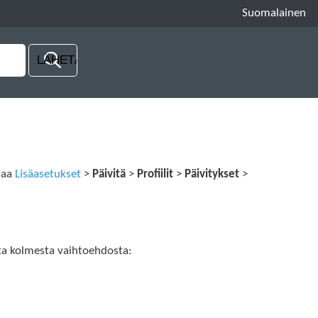
Suomalainen
avaa
Lisäasetukset
>
Päivitä
>
Profiilit
>
Päivitykset
>
sta kolmesta vaihtoehdosta: