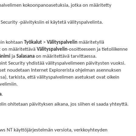
yspalvelimen kokoonpanoasetuksia, jotka on määritetty
Security -päivityksiin ei käytetä välityspalvelinta.
kuin kohtaan
Työkalut
>
Välityspalvelin
määritetyllä
t on määritettävä
Välityspalvelin
-osoitteeseen ja tietoliikenne
änimi
ja
Salasana
on määritettävä tarvittaessa.
oint Security yhdistää välityspalvelimeen päivitysten vuoksi.
ukset noudetaan Internet Explorerista ohjelman asennuksen
a), tarkista, että välityspalvelimen asetukset ovat oikein
velimiin.
a
.
lin ohitetaan päivityksen aikana, jos siihen ei saada yhteyttä.
ows NT käyttöjärjestelmän versiota, verkkoyhteyden